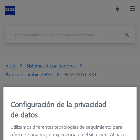
Inicio
Sistemas de palpadores
Platos de cambio ZEISS
ZEISS VAST XXT
Configuración de la privacidad
ZEISS VAST XXT
de datos
Los platos adaptadores son adecuados para el sensor ZEISS
VAST XXT. En comparación con los sensore intercambiables,
Utilizamos diferentes tecnologías de seguimiento para
ZEISS VAST XXT aumenta la fiabilidad y precisión de
ofrecerte una mejor experiencia en el sitio web. Al hacer