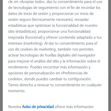
funcionamiento de las mediciones, pero también amplía el
clic en «Aceptar todo», das tu consentimiento para el uso
rango de medición con la funcionalidad de escaneo y, por
de tecnologías de seguimiento con el fin de recordar los
tanto, con una declaración de forma de los elementos de
datos de inicio de sesión y proporcionar un inicio de
medición. El punto de rodamiento refinado del plato XXT
sesión seguro (técnicamente necesario), recopilar
garantiza la estabilidad del sistema y, al mismo tiempo, el alto
estadísticas que optimizan la funcionalidad de nuestro
grado de precisión. Los puntos de contacto chapados en oro
sitio (estadísticas), proporcionar una funcionalidad
mejoran la conductividad eléctrica, lo que garantiza una
mejorada (funcional) y ofrecer contenido adaptado a tus
transmisión de datos más robusta. Desde 2022, los platos
intereses (marketing). Al dar tu consentimiento para el
adaptadores VAST XXT han sido equipados con un nuevo
uso de cookies de marketing, también nos permites
chip, que en el futuro permitirá, similar al cabezal de medición
activar tecnologías de huellas digitales del navegador
VAST, aumentar el rendimiento e integrar nuevas
para mejorar el análisis del sitio y la información sobre el
características.
rendimiento. Puedes encontrar más información y
opciones de personalización en «Preferencias de
cookies», donde puedes cambiar tu configuración.
Tienes derecho a revocar tu consentimiento en cualquier
momento.
Nuestra
Aviso de privacidad
ofrece más información