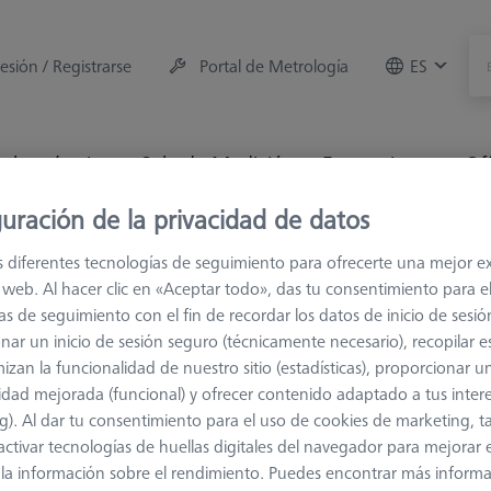
sesión / Registrarse
Portal de Metrología
ES
e la máquina
Sala de Medición
Formaciones
Of
uración de la privacidad de datos
 cambio ZEISS
ZEISS VAST XXT
s diferentes tecnologías de seguimiento para ofrecerte una mejor e
io web. Al hacer clic en «Aceptar todo», das tu consentimiento para e
as de seguimiento con el fin de recordar los datos de inicio de sesió
ISS VAST XXT
nar un inicio de sesión seguro (técnicamente necesario), recopilar es
izan la funcionalidad de nuestro sitio (estadísticas), proporcionar u
tos adaptadores son adecuados para el sensor ZEISS VAST XXT. En 
idad mejorada (funcional) y ofrecer contenido adaptado a tus inter
AST XXT aumenta la fiabilidad y precisión de funcionamiento de la
g). Al dar tu consentimiento para el uso de cookies de marketing, 
n con la funcionalidad de escaneo y, por tanto, con una declaraci
activar tecnologías de huellas digitales del navegador para mejorar el
e rodamiento refinado del plato XXT garantiza la estabilidad del si
 y la información sobre el rendimiento. Puedes encontrar más inform
ón. Los puntos de contacto chapados en oro mejoran la conductivida