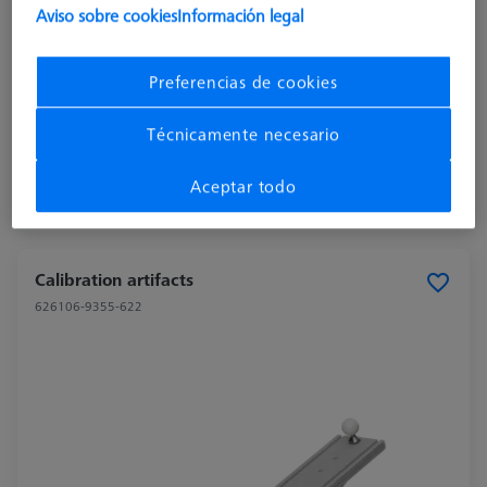
Aviso sobre cookies
Información legal
Product Type
Software
Preferencias de cookies
Application
Check
Técnicamente necesario
3.120,00 €
más el IVA
Aceptar todo
Disponible en breve
Calibration artifacts
626106-9355-622