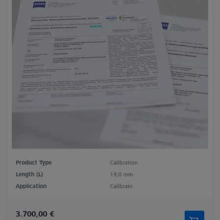
Product Type
Calibration
Length (L)
19,0 mm
Application
Calibrate
3.700,00 €