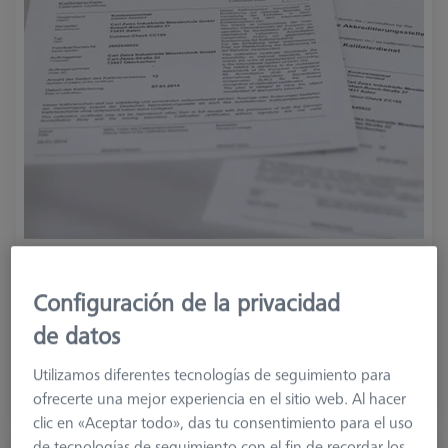
Product Type
Calibration
Application
Calibrate
Configuración de la privacidad
de datos
1.965,00 €
más el IVA
Utilizamos diferentes tecnologías de seguimiento para
ofrecerte una mejor experiencia en el sitio web. Al hacer
Plazo de entrega más largo
clic en «Aceptar todo», das tu consentimiento para el uso
de tecnologías de seguimiento con el fin de recordar los