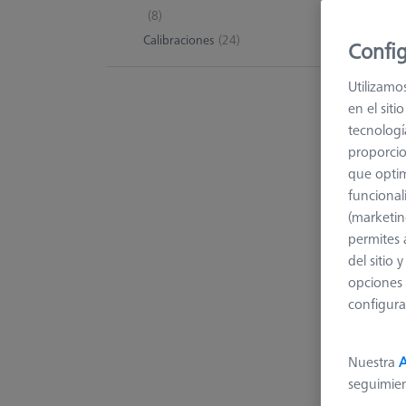
44 pr
(8)
Calibraciones
(24)
Config
Utilizamo
en el sit
tecnologí
proporcio
que optim
funcional
(marketin
permites 
del sitio
opciones 
configura
Nuestra
A
seguimie