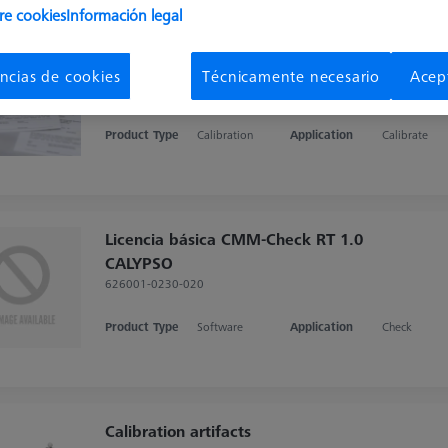
re cookies
Información legal
Calibración DAkkS, medidor escalonado
nivel 1, 1540 mm
ncias de cookies
Técnicamente necesario
Acep
600080-0010-023
Product Type
Calibration
Application
Calibrate
Licencia básica CMM-Check RT 1.0
CALYPSO
626001-0230-020
Product Type
Software
Application
Check
Calibration artifacts