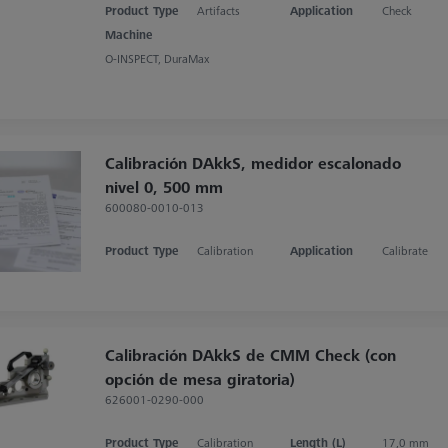
Product Type
Artifacts
Application
Check
Machine
O-INSPECT, DuraMax
Calibración DAkkS, medidor escalonado
nivel 0, 500 mm
600080-0010-013
Product Type
Calibration
Application
Calibrate
Calibración DAkkS de CMM Check (con
opción de mesa giratoria)
626001-0290-000
Product Type
Calibration
Length (L)
17,0 mm