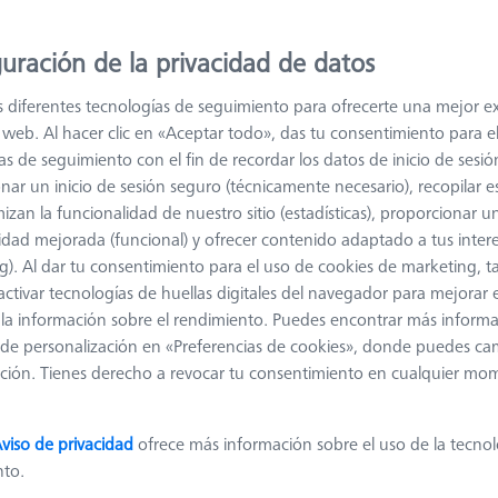
oductos
Recommen
uración de la privacidad de datos
Calibración DAkkS para ZEISS Contour
s diferentes tecnologías de seguimiento para ofrecerte una mejor e
Check
io web. Al hacer clic en «Aceptar todo», das tu consentimiento para e
600332-9230-100
as de seguimiento con el fin de recordar los datos de inicio de sesió
nar un inicio de sesión seguro (técnicamente necesario), recopilar es
Product Type
Calibration
Length (L)
28,0 mm
izan la funcionalidad de nuestro sitio (estadísticas), proporcionar u
Application
Calibrate
idad mejorada (funcional) y ofrecer contenido adaptado a tus inter
g). Al dar tu consentimiento para el uso de cookies de marketing, 
activar tecnologías de huellas digitales del navegador para mejorar el
 y la información sobre el rendimiento. Puedes encontrar más inform
Estuche de vuelo para CMM Check
de personalización en «Preferencias de cookies», donde puedes ca
626001-0100-100
ción. Tienes derecho a revocar tu consentimiento en cualquier mo
Product Type
Transportation
Application
Check
Case
viso de privacidad
ofrece más información sobre el uso de la tecno
nto.