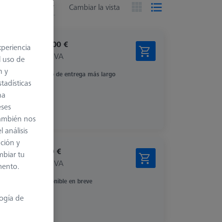
ded
Cambiar la vista
1.040,00 €
xperiencia
más el IVA
l uso de
n y
Plazo de entrega más largo
tadísticas
na
eses
también nos
 análisis
ación y
436,00 €
mbiar tu
más el IVA
mento.
Disponible en breve
logía de