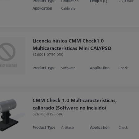
Product Type
Calibration
Length (L)
25,0 mm
Application
Calibrate
Licencia básica CMM-Check1.0
Multicaracterísticas Mini CALYPSO
626001-0730-030
Product Type
Software
Application
Check
CMM Check 1.0 Multicaracterísticas,
calibrado (Software no incluido)
626106-9355-506
Product Type
Artifacts
Application
Check