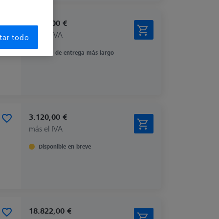
1.965,00 €
más el IVA
tar todo
Plazo de entrega más largo
3.120,00 €
más el IVA
Disponible en breve
18.822,00 €