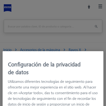
Inicio
Accesorios de la máquina
Rayos X
Referencias y Verificadores
Configuración de la privacidad
de datos
Accesorios para máquinas de medición
Utilizamos diferentes tecnologías de seguimiento para
Rayos X
ofrecerte una mejor experiencia en el sitio web. Al hacer
Soporte para pallet y pallet
clic en «Aceptar todo», das tu consentimiento para el uso
Sistemas de pallets
de tecnologías de seguimiento con el fin de recordar los
Accesorios fijación
datos de inicio de sesión y proporcionar un inicio de