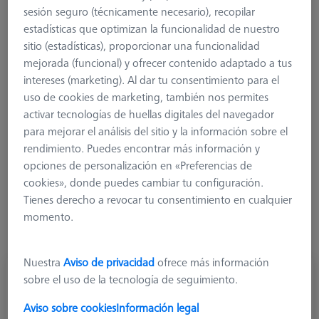
sesión seguro (técnicamente necesario), recopilar
Espumas y Polymorph
estadísticas que optimizan la funcionalidad de nuestro
Referencias y Verificadores
sitio (estadísticas), proporcionar una funcionalidad
Referencias
mejorada (funcional) y ofrecer contenido adaptado a tus
Verificadores
intereses (marketing). Al dar tu consentimiento para el
Para la máquina
uso de cookies de marketing, también nos permites
activar tecnologías de huellas digitales del navegador
Referencias y Verificadores
para mejorar el análisis del sitio y la información sobre el
rendimiento. Puedes encontrar más información y
Los cuerpos de prueba se utilizan para la calibración conforme
opciones de personalización en «Preferencias de
a los estándares, mientras que los cuerpos de calibración
cookies», donde puedes cambiar tu configuración.
ayudan a garantizar la configuración correcta del dispositivo
Tienes derecho a revocar tu consentimiento en cualquier
en el uso diario. Ofrecemos ambos, junto con soportes
momento.
adecuados. La calibración también se puede reservar como
servicio para todos los estándares de referencia.
Nuestra
Aviso de privacidad
ofrece más información
sobre el uso de la tecnología de seguimiento.
Aviso sobre cookies
Información legal