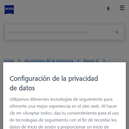
Inicio
Accesorios de la máquina
Rayos X
Referencias y Verificadores
Configuración de la privacidad
de datos
Accesorios para máquinas de medición
Utilizamos diferentes tecnologías de seguimiento para
Rayos X
ofrecerte una mejor experiencia en el sitio web. Al hacer
Soporte para pallet y pallet
clic en «Aceptar todo», das tu consentimiento para el uso
Sistemas de pallets
de tecnologías de seguimiento con el fin de recordar los
Accesorios fijación
datos de inicio de sesión y proporcionar un inicio de