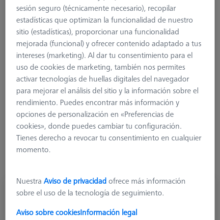
sesión seguro (técnicamente necesario), recopilar
Espumas y Polymorph
estadísticas que optimizan la funcionalidad de nuestro
Referencias y Verificadores
sitio (estadísticas), proporcionar una funcionalidad
Referencias
mejorada (funcional) y ofrecer contenido adaptado a tus
Verificadores
intereses (marketing). Al dar tu consentimiento para el
Para la máquina
uso de cookies de marketing, también nos permites
activar tecnologías de huellas digitales del navegador
Referencias y Verificadores
para mejorar el análisis del sitio y la información sobre el
rendimiento. Puedes encontrar más información y
Los cuerpos de prueba se utilizan para la calibración conforme
opciones de personalización en «Preferencias de
a los estándares, mientras que los cuerpos de calibración
cookies», donde puedes cambiar tu configuración.
ayudan a garantizar la configuración correcta del dispositivo
Tienes derecho a revocar tu consentimiento en cualquier
en el uso diario. Ofrecemos ambos, junto con soportes
momento.
adecuados. La calibración también se puede reservar como
servicio para todos los estándares de referencia.
Nuestra
Aviso de privacidad
ofrece más información
sobre el uso de la tecnología de seguimiento.
Aviso sobre cookies
Información legal