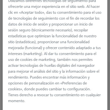
Utilizamos diferentes tecnologías de seguimiento para
conectados. Por supuesto, también pueden utilizarse para
ofrecerte una mejor experiencia en el sitio web. Al hacer
todos los elementos M5 estándar. Consisten en el cuerpo base
clic en «Aceptar todo», das tu consentimiento para el uso
y adaptación directa con roscas M5 y orificios de ajuste en la
de tecnologías de seguimiento con el fin de recordar los
dirección Z o un cubo 22 con roscas M5 y orificios de ajuste
datos de inicio de sesión y proporcionar un inicio de
para recibir elementos M5 y M5 pro. Aptos cabezales VAST XT
sesión seguro (técnicamente necesario), recopilar
Gold, VAST Gold, VAST C-G1 y VAST XTR Gold (sin
estadísticas que optimizan la funcionalidad de nuestro
funcionalidad de rotación)
sitio (estadísticas), proporcionar una funcionalidad
mejorada (funcional) y ofrecer contenido adaptado a tus
intereses (marketing). Al dar tu consentimiento para el
uso de cookies de marketing, también nos permites
activar tecnologías de huellas digitales del navegador
Placa adaptadora MT/VAST, cubo individual,
para mejorar el análisis del sitio y la información sobre el
CFX 3+
rendimiento. Puedes encontrar más información y
626107-2000-961
opciones de personalización en «Preferencias de
cookies», donde puedes cambiar tu configuración.
Tienes derecho a revocar tu consentimiento en cualquier
momento.