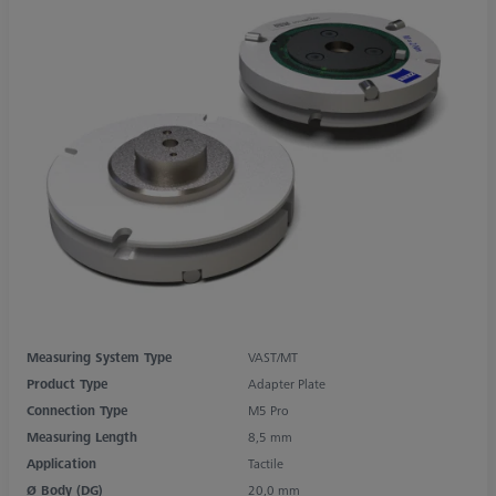
Measuring System Type
VAST/MT
Product Type
Adapter Plate
Connection Type
M5 Pro
Measuring Length
8,5 mm
Application
Tactile
Ø Body (DG)
20,0 mm