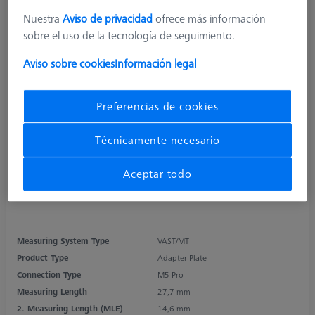
Nuestra
Aviso de privacidad
ofrece más información
sobre el uso de la tecnología de seguimiento.
Aviso sobre cookies
Información legal
Preferencias de cookies
Técnicamente necesario
Aceptar todo
Measuring System Type
VAST/MT
Product Type
Adapter Plate
Connection Type
M5 Pro
Measuring Length
27,7 mm
2. Measuring Length (MLE)
14,6 mm