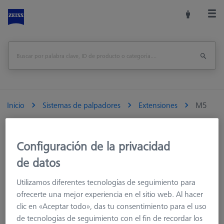
Inicio
Sistemas de palpadores
Extensiones
M5
Configuración de la privacidad
M5
de datos
Las extensiones M5 están diseñadas para los sistemas de
Utilizamos diferentes tecnologías de seguimiento para
palpadores VAST. Su diversidad une el material (longitud 40
ofrecerte una mejor experiencia en el sitio web. Al hacer
mm) y su procesamiento único: Se basan en una tecnología
clic en «Aceptar todo», das tu consentimiento para el uso
de fibra de carbono resistente a la flexión y a la torsión, que se
de tecnologías de seguimiento con el fin de recordar los
sitúa por encima de las soluciones metálicas incluso en el