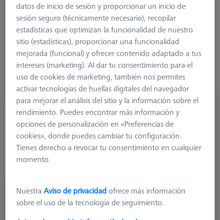
datos de inicio de sesión y proporcionar un inicio de
segmento de precios más bajos. Con tres versiones
sesión seguro (técnicamente necesario), recopilar
disponibles, ZEISS REACH CFX 1, CFX 3 y CFX 5, las
estadísticas que optimizan la funcionalidad de nuestro
extensiones corresponden al nivel de precisión de la respectiva
sitio (estadísticas), proporcionar una funcionalidad
máquina de medición de coordenadas.
mejorada (funcional) y ofrecer contenido adaptado a tus
intereses (marketing). Al dar tu consentimiento para el
Más información sobre M5
uso de cookies de marketing, también nos permites
activar tecnologías de huellas digitales del navegador
para mejorar el análisis del sitio y la información sobre el
rendimiento. Puedes encontrar más información y
opciones de personalización en «Preferencias de
cookies», donde puedes cambiar tu configuración.
Tienes derecho a revocar tu consentimiento en cualquier
momento.
Nuestra
Aviso de privacidad
ofrece más información
sobre el uso de la tecnología de seguimiento.