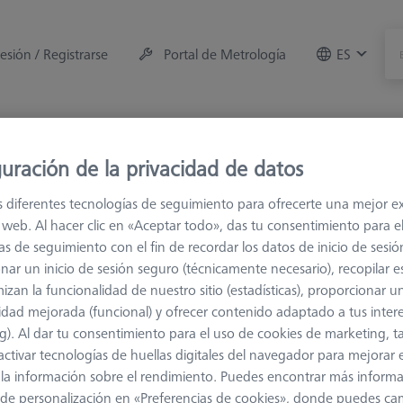
sesión / Registrarse
Portal de Metrología
ES
e la máquina
Sala de Medición
Formaciones
Of
uración de la privacidad de datos
es
M5
s diferentes tecnologías de seguimiento para ofrecerte una mejor e
io web. Al hacer clic en «Aceptar todo», das tu consentimiento para e
as de seguimiento con el fin de recordar los datos de inicio de sesió
nar un inicio de sesión seguro (técnicamente necesario), recopilar es
izan la funcionalidad de nuestro sitio (estadísticas), proporcionar u
idad mejorada (funcional) y ofrecer contenido adaptado a tus inter
ensiones M5 están diseñadas para los sistemas de palpadores VAST. 
g). Al dar tu consentimiento para el uso de cookies de marketing, 
esamiento único: Se basan en una tecnología de fibra de carbono resi
activar tecnologías de huellas digitales del navegador para mejorar el
ima de las soluciones metálicas incluso en el segmento de precios m
 y la información sobre el rendimiento. Puedes encontrar más inform
FX 1, CFX 3 y CFX 5, las extensiones corresponden al nivel de prec
de personalización en «Preferencias de cookies», donde puedes ca
nadas.