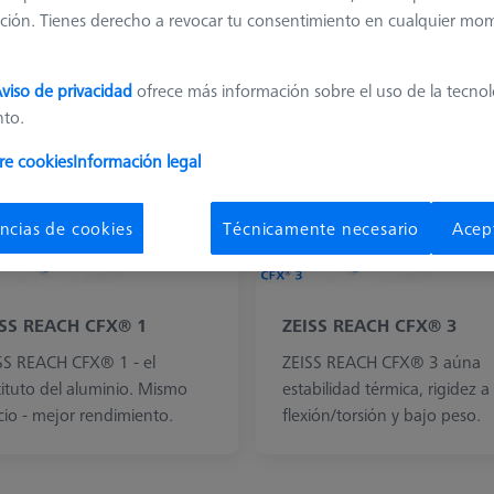
ción. Tienes derecho a revocar tu consentimiento en cualquier mo
s información sobre M5
viso de privacidad
ofrece más información sobre el uso de la tecno
nto.
re cookies
Información legal
ncias de cookies
Técnicamente necesario
Acep
ISS REACH CFX® 1
ZEISS REACH CFX® 3
SS REACH CFX® 1 - el
ZEISS REACH CFX® 3 aúna
tituto del aluminio. Mismo
estabilidad térmica, rigidez a 
cio - mejor rendimiento.
flexión/torsión y bajo peso.