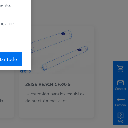
mento.
logía de
tar todo
ZEISS REACH CFX® 5
La extensión para los requisitos
la
de precisión más altos.