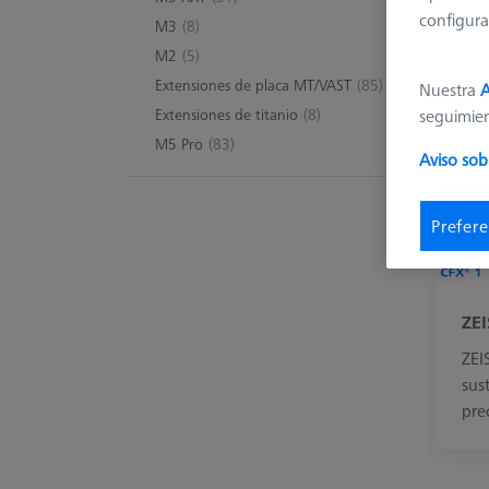
configura
M3
(8)
Má
M2
(5)
Extensiones de placa MT/VAST
(85)
Nuestra
A
Extensiones de titanio
(8)
seguimie
M5 Pro
(83)
Aviso sob
Prefere
ZE
ZEI
sus
pre