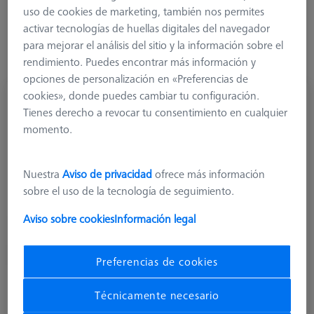
uso de cookies de marketing, también nos permites
a medir.
activar tecnologías de huellas digitales del navegador
Más información sobre M2
para mejorar el análisis del sitio y la información sobre el
rendimiento. Puedes encontrar más información y
opciones de personalización en «Preferencias de
cookies», donde puedes cambiar tu configuración.
Tienes derecho a revocar tu consentimiento en cualquier
momento.
Nuestra
Aviso de privacidad
ofrece más información
sobre el uso de la tecnología de seguimiento.
Aviso sobre cookies
Información legal
Preferencias de cookies
Técnicamente necesario
Extensiones de acero (inoxidable)