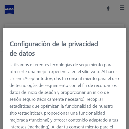
Configuración de la privacidad
de datos
Inicio
Sistemas de palpadores
Extensiones
M2
Utilizamos diferentes tecnologías de seguimiento para
ofrecerte una mejor experiencia en el sitio web. Al hacer
clic en «Aceptar todo», das tu consentimiento para el uso
de tecnologías de seguimiento con el fin de recordar los
M2
datos de inicio de sesión y proporcionar un inicio de
sesión seguro (técnicamente necesario), recopilar
Las extensiones con rosca M2 están diseñadas para sensores
estadísticas que optimizan la funcionalidad de nuestro
táctiles de disparo por contacto. Los parámetros requeridos se
sitio (estadísticas), proporcionar una funcionalidad
pueden determinar con base en su dibujo o el componente.
mejorada (funcional) y ofrecer contenido adaptado a tus
Con las extensiones ZEISS RST, fabricadas en acero inoxidable,
intereses (marketing). Al dar tu consentimiento para el
usted podrá alcanzar de forma confiable y precisa la superficie