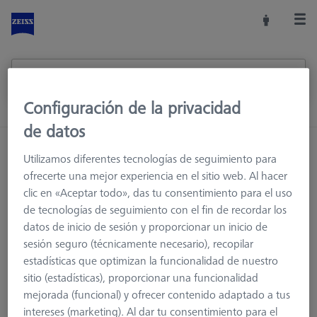
Configuración de la privacidad
de datos
Inicio
Sistemas de palpadores
Extensiones
M2
Utilizamos diferentes tecnologías de seguimiento para
ofrecerte una mejor experiencia en el sitio web. Al hacer
clic en «Aceptar todo», das tu consentimiento para el uso
de tecnologías de seguimiento con el fin de recordar los
M2
datos de inicio de sesión y proporcionar un inicio de
sesión seguro (técnicamente necesario), recopilar
Las extensiones con rosca M2 están diseñadas para sensores
estadísticas que optimizan la funcionalidad de nuestro
táctiles de disparo por contacto. Los parámetros requeridos se
sitio (estadísticas), proporcionar una funcionalidad
pueden determinar con base en su dibujo o el componente.
mejorada (funcional) y ofrecer contenido adaptado a tus
Con las extensiones ZEISS RST, fabricadas en acero inoxidable,
intereses (marketing). Al dar tu consentimiento para el
usted podrá alcanzar de forma confiable y precisa la superficie