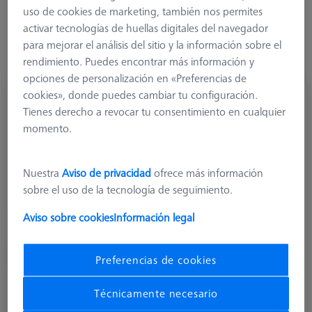
uso de cookies de marketing, también nos permites
a medir.
activar tecnologías de huellas digitales del navegador
Más información sobre M2
para mejorar el análisis del sitio y la información sobre el
rendimiento. Puedes encontrar más información y
opciones de personalización en «Preferencias de
cookies», donde puedes cambiar tu configuración.
Tienes derecho a revocar tu consentimiento en cualquier
momento.
Nuestra
Aviso de privacidad
ofrece más información
sobre el uso de la tecnología de seguimiento.
Aviso sobre cookies
Información legal
Preferencias de cookies
Técnicamente necesario
Extensiones de acero (inoxidable)