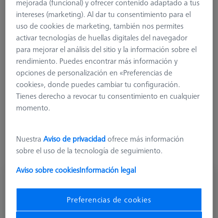
elementos especiales. No se requiere capacidad CAD adicional.
mejorada (funcional) y ofrecer contenido adaptado a tus
Las piezas brutas prefabricadas y las piezas angulares permiten
intereses (marketing). Al dar tu consentimiento para el
plazos de entrega considerablemente más cortos para los
uso de cookies de marketing, también nos permites
elementos angulares. Junto con CALYPSO Planner y el Stylus
activar tecnologías de huellas digitales del navegador
System Creator, esto le permite reducir el tiempo necesario
para mejorar el análisis del sitio y la información sobre el
para iniciar nuevos programas de medición, ya que los
rendimiento. Puedes encontrar más información y
programas de medición se crean simultáneamente con la
opciones de personalización en «Preferencias de
producción del sistema de palpador. Los cambios se realizan
cookies», donde puedes cambiar tu configuración.
de forma rápida y sencilla mediante los elementos de
Tienes derecho a revocar tu consentimiento en cualquier
bobinado enchufables. No se requiere documentación
momento.
adicional, ya que ésta está disponible de inmediato en el Stylus
System Creator. Los elementos enchufables garantizan que la
Nuestra
Aviso de privacidad
ofrece más información
alineación de los sistemas de palpadores se mantenga estable
sobre el uso de la tecnología de seguimiento.
y confiable, incluso en funcionamiento en volumen.
Aviso sobre cookies
Información legal
Preferencias de cookies