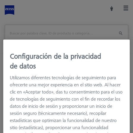
Configuración de la privacidad
Inicio
Sistemas de palpadores
Extensiones
de datos
M5 Pro
Utilizamos diferentes tecnologías de seguimiento para
ofrecerte una mejor experiencia en el sitio web. Al hacer
clic en «Aceptar todo», das tu consentimiento para el uso
de tecnologías de seguimiento con el fin de recordar los
M5 Pro
datos de inicio de sesión y proporcionar un inicio de
El sistema ZEISS M5 Pro es el accesorio de próxima generación
sesión seguro (técnicamente necesario), recopilar
para accesorios de sistema de palpador. Una solución para
estadísticas que optimizan la funcionalidad de nuestro
todos los sistemas de palpadores sin necesidad de utilizar
sitio (estadísticas), proporcionar una funcionalidad