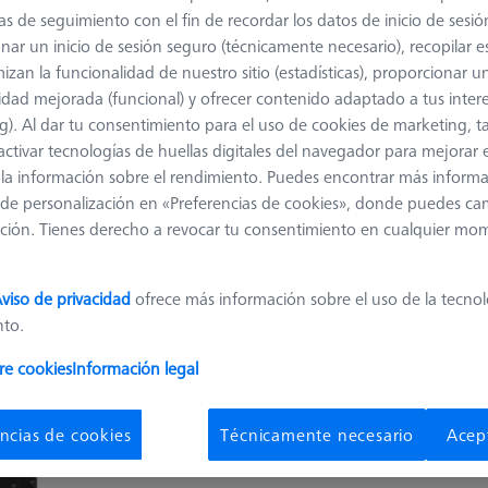
as de seguimiento con el fin de recordar los datos de inicio de sesió
nar un inicio de sesión seguro (técnicamente necesario), recopilar es
izan la funcionalidad de nuestro sitio (estadísticas), proporcionar u
Clasificar resul
ductos
Recommen
idad mejorada (funcional) y ofrecer contenido adaptado a tus inter
g). Al dar tu consentimiento para el uso de cookies de marketing, 
activar tecnologías de huellas digitales del navegador para mejorar el
OmniFix CT flex
 y la información sobre el rendimiento. Puedes encontrar más inform
de personalización en «Preferencias de cookies», donde puedes ca
626170-0011-580
ción. Tienes derecho a revocar tu consentimiento en cualquier mo
Machine
METRTOM 800 320
kV, METROTOM 1500, VoluMax 9
viso de privacidad
ofrece más información sobre el uso de la tecno
titan, BOSELLO MAX
nto.
re cookies
Información legal
OmniFix CT universal
ncias de cookies
Técnicamente necesario
Acep
626170-0011-790