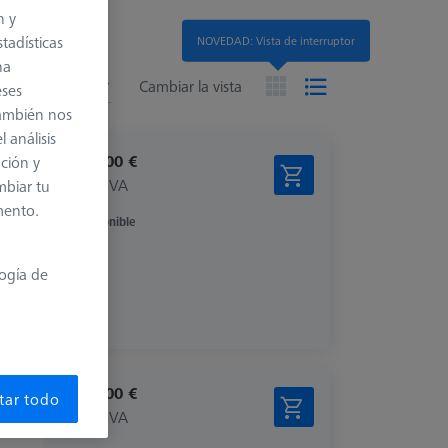
n y
tadísticas
NOVEDAD: Vista de interruptor
na
tados
ded
Cambiar la vista
eses
también nos
 análisis
2.717,00 €
ación y
más el IVA
mbiar tu
mento.
Disponible
logía de
3.479,00 €
tar todo
más el IVA