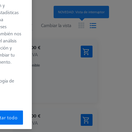
n y
tadísticas
NOVEDAD: Vista de interruptor
na
tados
ded
Cambiar la vista
eses
también nos
 análisis
2.717,00 €
ación y
más el IVA
mbiar tu
mento.
Disponible
logía de
3.479,00 €
tar todo
más el IVA