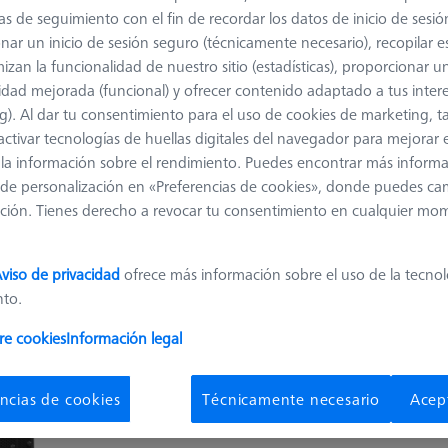
as de seguimiento con el fin de recordar los datos de inicio de sesió
nar un inicio de sesión seguro (técnicamente necesario), recopilar es
izan la funcionalidad de nuestro sitio (estadísticas), proporcionar u
Clasificar resul
ductos
Recommen
idad mejorada (funcional) y ofrecer contenido adaptado a tus inter
g). Al dar tu consentimiento para el uso de cookies de marketing, 
activar tecnologías de huellas digitales del navegador para mejorar el
OmniFix CT flex
 y la información sobre el rendimiento. Puedes encontrar más inform
de personalización en «Preferencias de cookies», donde puedes ca
626170-0011-580
ción. Tienes derecho a revocar tu consentimiento en cualquier mo
Machine
METRTOM 800 320
kV, METROTOM 1500, VoluMax 9
viso de privacidad
ofrece más información sobre el uso de la tecno
titan, BOSELLO MAX
nto.
re cookies
Información legal
OmniFix CT universal
ncias de cookies
Técnicamente necesario
Acep
626170-0011-790