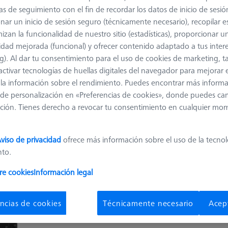
as de seguimiento con el fin de recordar los datos de inicio de sesió
nar un inicio de sesión seguro (técnicamente necesario), recopilar es
izan la funcionalidad de nuestro sitio (estadísticas), proporcionar u
Clasificar resul
ductos
Recommen
idad mejorada (funcional) y ofrecer contenido adaptado a tus inter
g). Al dar tu consentimiento para el uso de cookies de marketing, 
activar tecnologías de huellas digitales del navegador para mejorar el
OmniFix CT flex
 y la información sobre el rendimiento. Puedes encontrar más inform
de personalización en «Preferencias de cookies», donde puedes ca
626170-0011-580
ción. Tienes derecho a revocar tu consentimiento en cualquier mo
Machine
METRTOM 800 320
kV, METROTOM 1500, VoluMax 9
viso de privacidad
ofrece más información sobre el uso de la tecno
titan, BOSELLO MAX
nto.
re cookies
Información legal
OmniFix CT universal
ncias de cookies
Técnicamente necesario
Acep
626170-0011-790