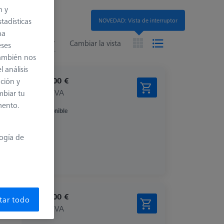
n y
tadísticas
NOVEDAD: Vista de interruptor
na
tados
ded
Cambiar la vista
eses
también nos
 análisis
2.717,00 €
ación y
más el IVA
mbiar tu
mento.
Disponible
logía de
3.479,00 €
tar todo
más el IVA