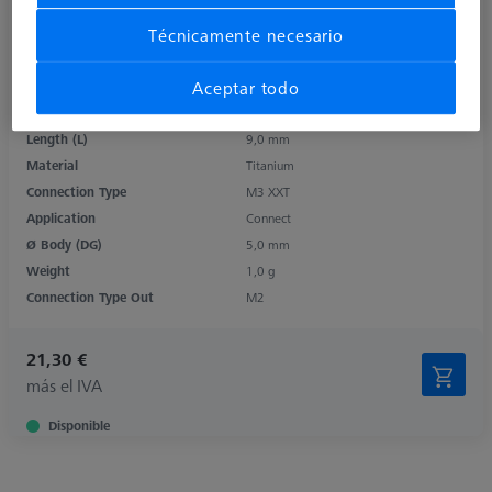
Técnicamente necesario
Aceptar todo
Product Type
Adapter
Length (L)
9,0 mm
Material
Titanium
Connection Type
M3 XXT
Application
Connect
Ø Body (DG)
5,0 mm
Weight
1,0 g
Connection Type Out
M2
21,30 €
más el IVA
Disponible