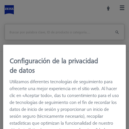
Configuración de la privacidad
Inicio
Sistemas de palpadores
Elementos de conexión
M3 XXT
Adaptadores
de datos
Utilizamos diferentes tecnologías de seguimiento para
Adaptadores
ofrecerte una mejor experiencia en el sitio web. Al hacer
clic en «Aceptar todo», das tu consentimiento para el uso
de tecnologías de seguimiento con el fin de recordar los
Los adaptadores le permiten conectar componentes de
datos de inicio de sesión y proporcionar un inicio de
diferentes sistemas de roscas
sesión seguro (técnicamente necesario), recopilar
estadísticas que optimizan la funcionalidad de nuestro