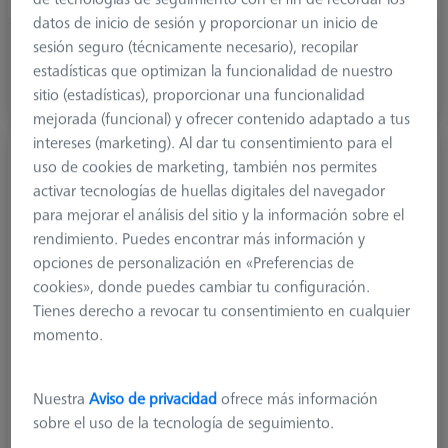
datos de inicio de sesión y proporcionar un inicio de
62,00 €
sesión seguro (técnicamente necesario), recopilar
más el IVA
estadísticas que optimizan la funcionalidad de nuestro
sitio (estadísticas), proporcionar una funcionalidad
Disponible
mejorada (funcional) y ofrecer contenido adaptado a tus
intereses (marketing). Al dar tu consentimiento para el
Palpador recto M5, DK3 L53
uso de cookies de marketing, también nos permites
626105-0310-053
activar tecnologías de huellas digitales del navegador
para mejorar el análisis del sitio y la información sobre el
rendimiento. Puedes encontrar más información y
opciones de personalización en «Preferencias de
cookies», donde puedes cambiar tu configuración.
Tienes derecho a revocar tu consentimiento en cualquier
momento.
Nuestra
Aviso de privacidad
ofrece más información
sobre el uso de la tecnología de seguimiento.