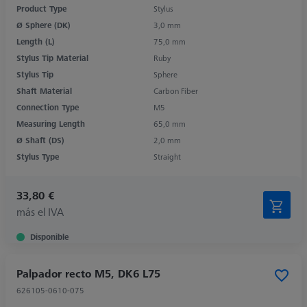
Product Type
Stylus
Ø Sphere (DK)
3,0 mm
Length (L)
75,0 mm
Stylus Tip Material
Ruby
Stylus Tip
Sphere
Shaft Material
Carbon Fiber
Connection Type
M5
Measuring Length
65,0 mm
Ø Shaft (DS)
2,0 mm
Stylus Type
Straight
33,80 €
más el IVA
Disponible
Palpador recto M5, DK6 L75
626105-0610-075