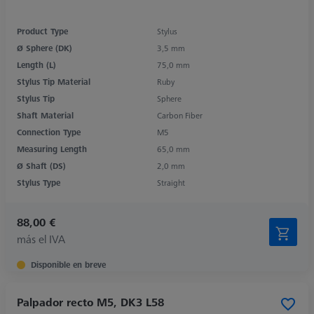
Product Type
Stylus
Ø Sphere (DK)
3,5 mm
Length (L)
75,0 mm
Stylus Tip Material
Ruby
Stylus Tip
Sphere
Shaft Material
Carbon Fiber
Connection Type
M5
Measuring Length
65,0 mm
Ø Shaft (DS)
2,0 mm
Stylus Type
Straight
88,00 €
más el IVA
Disponible en breve
Palpador recto M5, DK3 L58