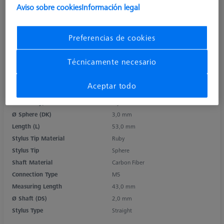
Aviso sobre cookies
Información legal
Preferencias de cookies
Técnicamente necesario
Aceptar todo
Product Type
Stylus
Ø Sphere (DK)
3,0 mm
Length (L)
53,0 mm
Stylus Tip Material
Ruby
Stylus Tip
Sphere
Shaft Material
Carbon Fiber
Connection Type
M5
Measuring Length
43,0 mm
Ø Shaft (DS)
2,0 mm
Stylus Type
Straight