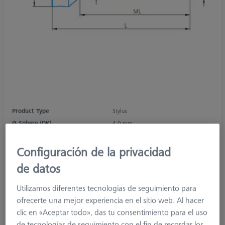
Product Type
Stylus
Ø Sphere (DK)
4,0 mm
Length (L)
64,0 mm
Stylus Tip Material
Ruby
Configuración de la privacidad
Stylus Tip
Sphere
de datos
Shaft Material
Carbon Fiber
Connection Type
M5
Utilizamos diferentes tecnologías de seguimiento para
Measuring Length
54,0 mm
ofrecerte una mejor experiencia en el sitio web. Al hacer
Ø Shaft (DS)
2,0 mm
clic en «Aceptar todo», das tu consentimiento para el uso
Stylus Type
Straight
de tecnologías de seguimiento con el fin de recordar los