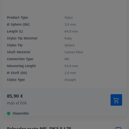
Product Type
Stylus
Ø Sphere (DK)
3,0 mm
Length (L)
64,0 mm
Stylus Tip Material
Ruby
Stylus Tip
Sphere
Shaft Material
Carbon Fiber
Connection Type
M5
Measuring Length
54,0 mm
Ø Shaft (DS)
2,0 mm
Stylus Type
Straight
85,90 €
más el IVA
Disponible
Palpador recto M5, DK3.5 L75