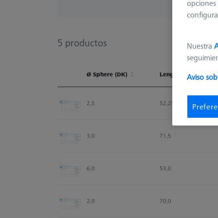
opciones 
configura
5
productos
Nuestra
A
seguimie
Ø Sphere (DK)
Length (L)
Aviso sob
Ø Sphere (DK)
Length (L)
2,5
52,25
Prefere
3,0
71,5
6,0
53,0
2,0
70,0