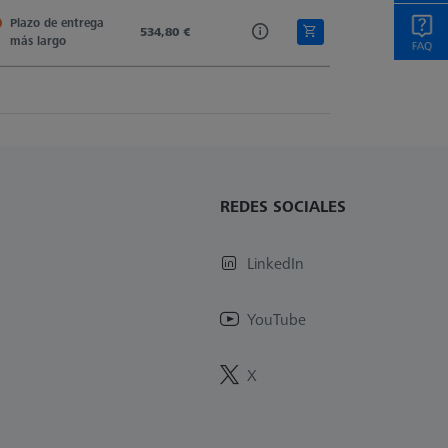
Plazo de entrega 
Si. Nitride
534,80 €
Tung. Carb.
1,0
más largo
REDES SOCIALES
LinkedIn
YouTube
X