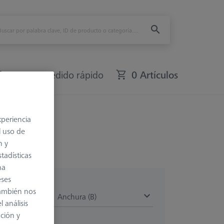
fers
Pedido rápido
0 Artículos
xperiencia
l uso de
n y
tadísticas
na
eses
también nos
Anchura (B)
 análisis
ación y