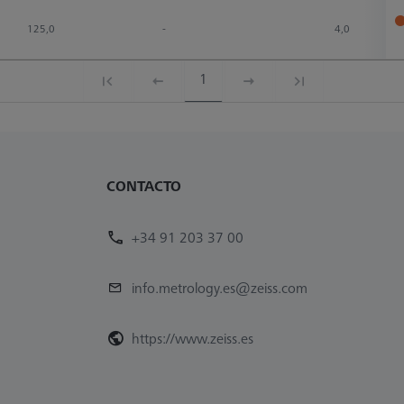
125,0
-
4,0
1
CONTACTO
+34 91 203 37 00
info.metrology.es@zeiss.com
https://www.zeiss.es