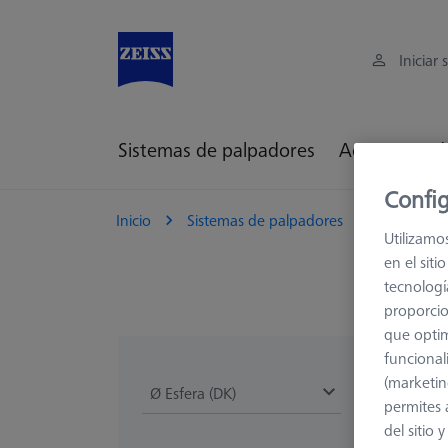
Iniciar 
Sistemas de palpadores
Accesorios d
Config
Inicio
Sistemas de palpadores
Palpadore
Utilizamo
en el sit
tecnologí
proporcio
que optim
funcional
(marketin
Ø Esfera (DK)
Longitud (L)
permites 
del sitio