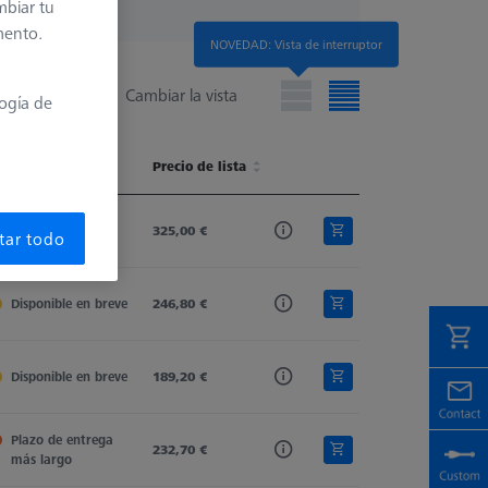
mbiar tu
mento.
NOVEDAD: Vista de interruptor
Cambiar la vista
logía de
isponibilidad
Stylus Tip Material
Precio de lista
Shaft Material
Ø 2. Shaft (
isponibilidad
Stylus Tip Material
Precio de lista
Shaft Material
Ø 2. Shaft (
Disponible
Si. Nitride
325,00 €
Tung. Carb.
1,5
tar todo
Disponible en breve
Si. Nitride
246,80 €
Tung. Carb.
2,0
Disponible en breve
Si. Nitride
189,20 €
Tung. Carb.
4,0
Plazo de entrega 
Si. Nitride
232,70 €
Tung. Carb.
1,0
más largo