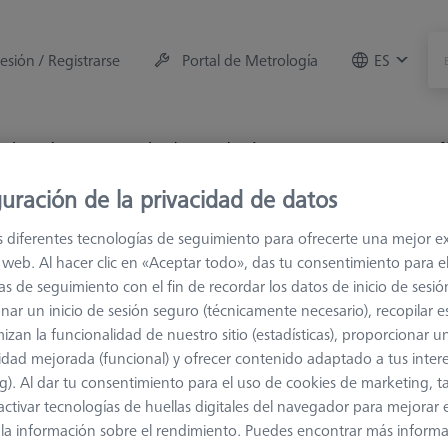
sesión / Registrarse
Portal de Metrología
ES
e la máquina
Sala de Medición
Formaciones
Of
uración de la privacidad de datos
s
M5
Palpador en L
s diferentes tecnologías de seguimiento para ofrecerte una mejor e
io web. Al hacer clic en «Aceptar todo», das tu consentimiento para e
as de seguimiento con el fin de recordar los datos de inicio de sesió
nar un inicio de sesión seguro (técnicamente necesario), recopilar es
izan la funcionalidad de nuestro sitio (estadísticas), proporcionar u
idad mejorada (funcional) y ofrecer contenido adaptado a tus inter
g). Al dar tu consentimiento para el uso de cookies de marketing, 
la medición de la longitud
Ø Eje (DS)
activar tecnologías de huellas digitales del navegador para mejorar el
 y la información sobre el rendimiento. Puedes encontrar más inform