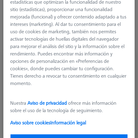
estadísticas que optimizan la funcionalidad de nuestro
sitio (estadísticas), proporcionar una funcionalidad
Más filtros
mejorada (funcional) y ofrecer contenido adaptado a tus
intereses (marketing). Al dar tu consentimiento para el
uso de cookies de marketing, también nos permites
activar tecnologías de huellas digitales del navegador
para mejorar el análisis del sitio y la información sobre el
rendimiento. Puedes encontrar más información y
Palpador en T M5, DK2.5 L46.25
opciones de personalización en «Preferencias de
626115-5000-411
cookies», donde puedes cambiar tu configuración.
Tienes derecho a revocar tu consentimiento en cualquier
momento.
Nuestra
Aviso de privacidad
ofrece más información
sobre el uso de la tecnología de seguimiento.
Aviso sobre cookies
Información legal