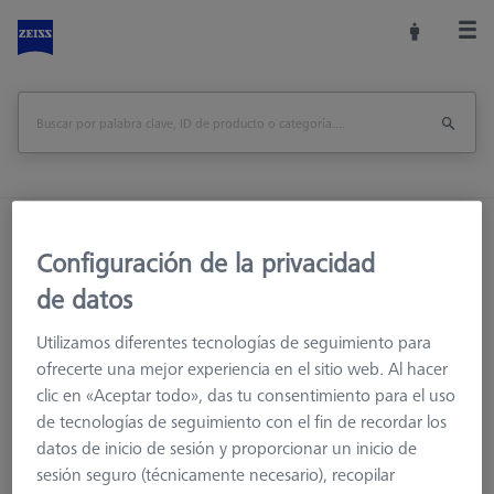
Inicio
Sistemas de palpadores
Palpadores
Configuración de la privacidad
M5
Palpador en T
de datos
Utilizamos diferentes tecnologías de seguimiento para
ofrecerte una mejor experiencia en el sitio web. Al hacer
clic en «Aceptar todo», das tu consentimiento para el uso
de tecnologías de seguimiento con el fin de recordar los
datos de inicio de sesión y proporcionar un inicio de
Ø Esfera (DK)
Longitud (L)
la medición de la lon
sesión seguro (técnicamente necesario), recopilar