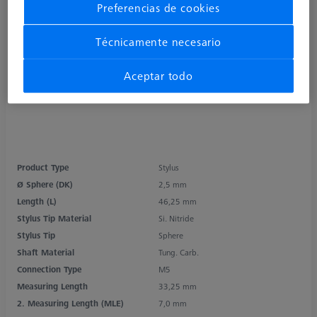
Preferencias de cookies
Técnicamente necesario
Aceptar todo
Product Type
Stylus
Ø Sphere (DK)
2,5 mm
Length (L)
46,25 mm
Stylus Tip Material
Si. Nitride
Stylus Tip
Sphere
Shaft Material
Tung. Carb.
Connection Type
M5
Measuring Length
33,25 mm
2. Measuring Length (MLE)
7,0 mm