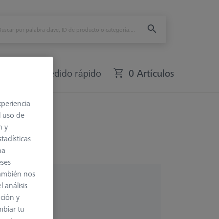
fers
Pedido rápido
0 Artículos
xperiencia
l uso de
n y
tadísticas
na
eses
también nos
 análisis
ación y
mbiar tu