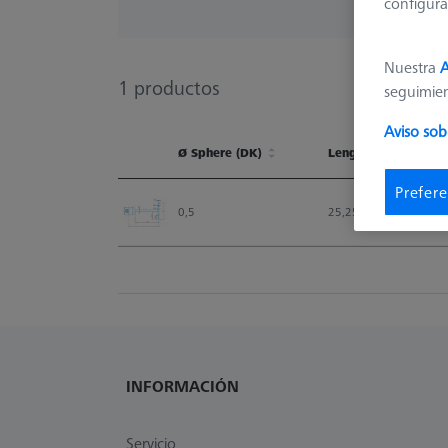
configura
Nuestra
A
1
productos
seguimie
Aviso sob
Ø Sphere (DK)
Length (L)
Ø Sphere (DK)
Length (L)
Prefere
0,5
25,25
INFORMACIÓN
Servicio