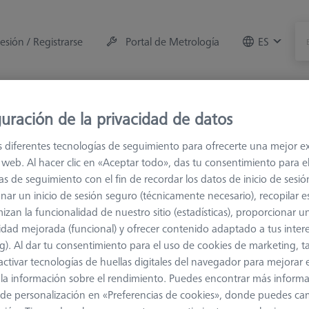
sesión / Registrarse
Portal de Metrología
ES
e la máquina
Sala de Medición
Formaciones
Of
uración de la privacidad de datos
s diferentes tecnologías de seguimiento para ofrecerte una mejor e
s
M5
Palpador en T
io web. Al hacer clic en «Aceptar todo», das tu consentimiento para e
as de seguimiento con el fin de recordar los datos de inicio de sesió
nar un inicio de sesión seguro (técnicamente necesario), recopilar es
izan la funcionalidad de nuestro sitio (estadísticas), proporcionar u
idad mejorada (funcional) y ofrecer contenido adaptado a tus inter
g). Al dar tu consentimiento para el uso de cookies de marketing, 
activar tecnologías de huellas digitales del navegador para mejorar el
la medición de la longitud
Ø Eje (DS)
 y la información sobre el rendimiento. Puedes encontrar más inform
de personalización en «Preferencias de cookies», donde puedes ca