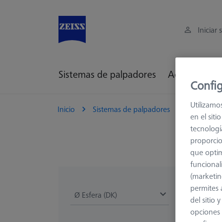
Iniciar 
Sistemas de palpadores
Accesorios d
Config
Utilizamo
Inicio
Sistemas de palpadores
Palpadore
en el sit
tecnologí
proporcio
que optim
funcional
(marketin
permites 
Ø Esfera (DK)
Longitud (L)
del sitio
opciones 