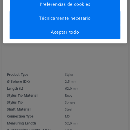
Preferencias de cookies
Técnicamente necesario
Aceptar todo
Product Type
Stylus
Ø Sphere (DK)
2,5 mm
Length (L)
62,0 mm
Stylus Tip Material
Ruby
Stylus Tip
Sphere
Shaft Material
Steel
Connection Type
M5
Measuring Length
52,0 mm