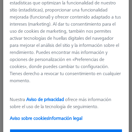
estadísticas que optimizan la funcionalidad de nuestro
sitio (estadísticas), proporcionar una funcionalidad
Más filtros
mejorada (funcional) y ofrecer contenido adaptado a tus
intereses (marketing). Al dar tu consentimiento para el
uso de cookies de marketing, también nos permites
activar tecnologías de huellas digitales del navegador
para mejorar el análisis del sitio y la información sobre el
rendimiento. Puedes encontrar más información y
M5, Star styli stepped, ruby sphere, steel
opciones de personalización en «Preferencias de
shaft
cookies», donde puedes cambiar tu configuración.
626115-5000-900
Tienes derecho a revocar tu consentimiento en cualquier
momento.
Nuestra
Aviso de privacidad
ofrece más información
sobre el uso de la tecnología de seguimiento.
Aviso sobre cookies
Información legal