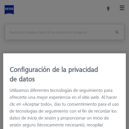
Inicio
Sistemas de palpadores
Palpadores
Configuración de la privacidad
M5
Palpador de estrella
de datos
Utilizamos diferentes tecnologías de seguimiento para
ofrecerte una mejor experiencia en el sitio web. Al hacer
clic en «Aceptar todo», das tu consentimiento para el uso
de tecnologías de seguimiento con el fin de recordar los
datos de inicio de sesión y proporcionar un inicio de
Ø Esfera (DK)
Longitud (L)
la medición de la lon
sesión seguro (técnicamente necesario), recopilar