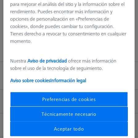
para mejorar el análisis del sitio y la información sobre el
¡404 - hemos explorado todo!
rendimiento. Puedes encontrar más información y
opciones de personalización en «Preferencias de
Este error puede tener varias causas, por ej. La página ya no
cookies», donde puedes cambiar tu configuración.
existe en nuestro servidor o hay un error en la URL.
Tienes derecho a revocar tu consentimiento en cualquier
momento.
Volver a la página principal
Nuestra
Aviso de privacidad
ofrece más información
sobre el uso de la tecnología de seguimiento.
Volver arriba
Aviso sobre cookies
Información legal
Preferencias de cookies
INFORMACIÓN
Técnicamente necesario
CONTACTO
Aceptar todo