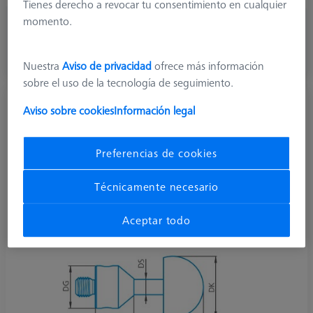
Tienes derecho a revocar tu consentimiento en cualquier
momento.
378,30 €
más el IVA
Nuestra
Aviso de privacidad
ofrece más información
Disponible
sobre el uso de la tecnología de seguimiento.
Palpadores hemisféricos M5, DK50 L32
Aviso sobre cookies
Información legal
626105-5000-032
Preferencias de cookies
Técnicamente necesario
Aceptar todo