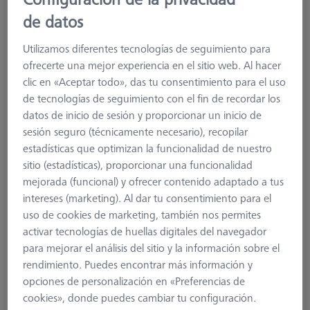
de datos
Utilizamos diferentes tecnologías de seguimiento para
ofrecerte una mejor experiencia en el sitio web. Al hacer
clic en «Aceptar todo», das tu consentimiento para el uso
de tecnologías de seguimiento con el fin de recordar los
datos de inicio de sesión y proporcionar un inicio de
sesión seguro (técnicamente necesario), recopilar
estadísticas que optimizan la funcionalidad de nuestro
Product Type
Stylus
sitio (estadísticas), proporcionar una funcionalidad
Ø Sphere (DK)
30,0 mm
mejorada (funcional) y ofrecer contenido adaptado a tus
Length (L)
25,0 mm
intereses (marketing). Al dar tu consentimiento para el
Stylus Tip Material
Ceramic
uso de cookies de marketing, también nos permites
Stylus Tip
Hollow-Hemisphere
activar tecnologías de huellas digitales del navegador
Shaft Material
Steel
para mejorar el análisis del sitio y la información sobre el
Connection Type
M5
rendimiento. Puedes encontrar más información y
Stylus Type
Hemisphere Stylus
opciones de personalización en «Preferencias de
Application
Tactile
cookies», donde puedes cambiar tu configuración.
Ø Body (DG)
11,0 mm