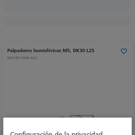
Palpadores hemisféricos M5, DK30 L25
626105-3096-025
Configuración de la privacidad