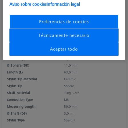
Aviso sobre cookies
Información legal
Preferencias de cookies
Técnicamente necesario
Aceptar todo
Product Type
Stylus
Ø Sphere (DK)
11,0 mm
Length (L)
63,0 mm
Stylus Tip Material
Ceramic
Stylus Tip
Sphere
Shaft Material
Tung. Carb.
Connection Type
M5
Measuring Length
50,0 mm
Ø Shaft (DS)
3,0 mm
Stylus Type
Straight