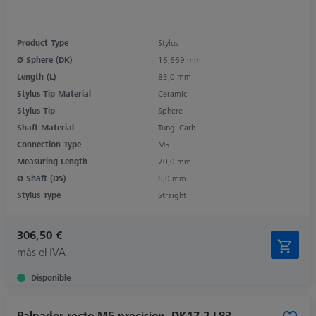
Product Type
Stylus
Ø Sphere (DK)
16,669 mm
Length (L)
83,0 mm
Stylus Tip Material
Ceramic
Stylus Tip
Sphere
Shaft Material
Tung. Carb.
Connection Type
M5
Measuring Length
70,0 mm
Ø Shaft (DS)
6,0 mm
Stylus Type
Straight
306,50 €
más el IVA
Disponible
Palpador recto M5 precision, DK17.2 L83