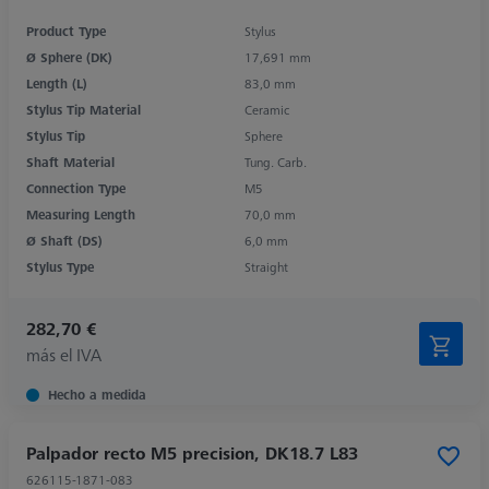
Product Type
Stylus
Ø Sphere (DK)
17,691 mm
Length (L)
83,0 mm
Stylus Tip Material
Ceramic
Stylus Tip
Sphere
Shaft Material
Tung. Carb.
Connection Type
M5
Measuring Length
70,0 mm
Ø Shaft (DS)
6,0 mm
Stylus Type
Straight
282,70 €
más el IVA
Hecho a medida
Palpador recto M5 precision, DK18.7 L83
626115-1871-083