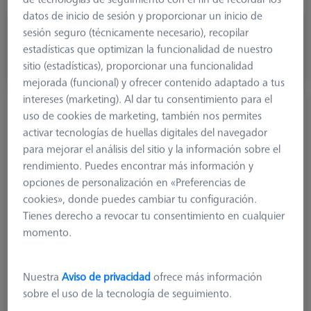
datos de inicio de sesión y proporcionar un inicio de
320,70 €
sesión seguro (técnicamente necesario), recopilar
más el IVA
estadísticas que optimizan la funcionalidad de nuestro
sitio (estadísticas), proporcionar una funcionalidad
Disponible en breve
mejorada (funcional) y ofrecer contenido adaptado a tus
intereses (marketing). Al dar tu consentimiento para el
Palpador recto M5 precision, DK11 L63
uso de cookies de marketing, también nos permites
626115-1100-063
activar tecnologías de huellas digitales del navegador
para mejorar el análisis del sitio y la información sobre el
rendimiento. Puedes encontrar más información y
opciones de personalización en «Preferencias de
cookies», donde puedes cambiar tu configuración.
Tienes derecho a revocar tu consentimiento en cualquier
momento.
Nuestra
Aviso de privacidad
ofrece más información
sobre el uso de la tecnología de seguimiento.