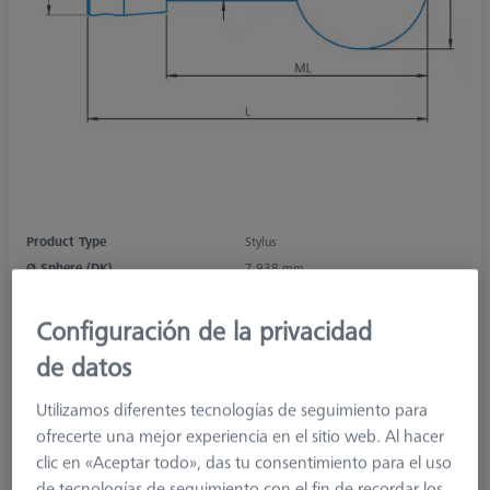
Product Type
Stylus
Ø Sphere (DK)
7,938 mm
Length (L)
133,0 mm
Stylus Tip Material
Ceramic
Configuración de la privacidad
Stylus Tip
Sphere
de datos
Shaft Material
Tung. Carb.
Connection Type
M5
Utilizamos diferentes tecnologías de seguimiento para
Measuring Length
120,0 mm
ofrecerte una mejor experiencia en el sitio web. Al hacer
Ø Shaft (DS)
3,0 mm
clic en «Aceptar todo», das tu consentimiento para el uso
Stylus Type
Straight
de tecnologías de seguimiento con el fin de recordar los