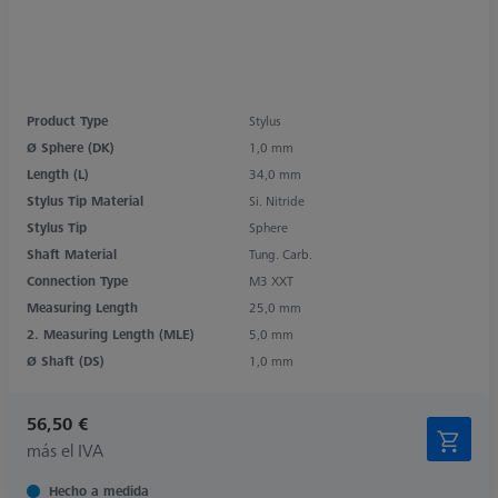
Product Type
Stylus
Ø Sphere (DK)
1,0 mm
Length (L)
34,0 mm
Stylus Tip Material
Si. Nitride
Stylus Tip
Sphere
Shaft Material
Tung. Carb.
Connection Type
M3 XXT
Measuring Length
25,0 mm
2. Measuring Length (MLE)
5,0 mm
Ø Shaft (DS)
1,0 mm
56,50 €
más el IVA
Hecho a medida