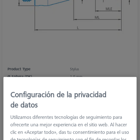
Product Type
Stylus
Ø Sphere (DK)
1,0 mm
Length (L)
17,0 mm
Stylus Tip Material
Si. Nitride
Configuración de la privacidad
Stylus Tip
Sphere
de datos
Shaft Material
Tung. Carb.
Connection Type
M3 XXT
Utilizamos diferentes tecnologías de seguimiento para
Measuring Length
8,0 mm
ofrecerte una mejor experiencia en el sitio web. Al hacer
2. Measuring Length (MLE)
5,0 mm
clic en «Aceptar todo», das tu consentimiento para el uso
Ø Shaft (DS)
1,0 mm
de tecnologías de seguimiento con el fin de recordar los