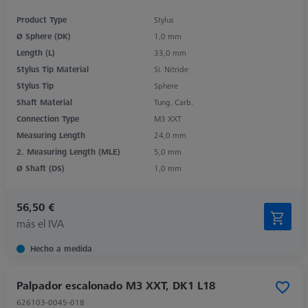
Product Type
Stylus
Ø Sphere (DK)
1,0 mm
Length (L)
33,0 mm
Stylus Tip Material
Si. Nitride
Stylus Tip
Sphere
Shaft Material
Tung. Carb.
Connection Type
M3 XXT
Measuring Length
24,0 mm
2. Measuring Length (MLE)
5,0 mm
Ø Shaft (DS)
1,0 mm
56,50 €
más el IVA
Hecho a medida
Palpador escalonado M3 XXT, DK1 L18
626103-0045-018