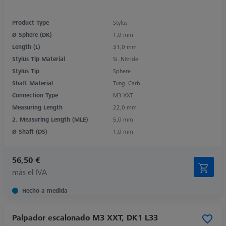
Product Type
Stylus
Ø Sphere (DK)
1,0 mm
Length (L)
31,0 mm
Stylus Tip Material
Si. Nitride
Stylus Tip
Sphere
Shaft Material
Tung. Carb.
Connection Type
M3 XXT
Measuring Length
22,0 mm
2. Measuring Length (MLE)
5,0 mm
Ø Shaft (DS)
1,0 mm
56,50 €
más el IVA
Hecho a medida
Palpador escalonado M3 XXT, DK1 L33