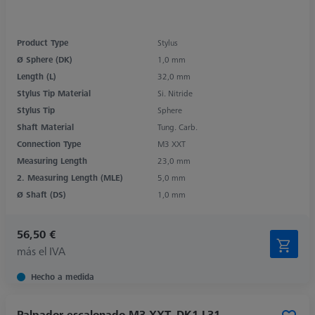
Product Type
Stylus
Ø Sphere (DK)
1,0 mm
Length (L)
32,0 mm
Stylus Tip Material
Si. Nitride
Stylus Tip
Sphere
Shaft Material
Tung. Carb.
Connection Type
M3 XXT
Measuring Length
23,0 mm
2. Measuring Length (MLE)
5,0 mm
Ø Shaft (DS)
1,0 mm
56,50 €
más el IVA
Hecho a medida
Palpador escalonado M3 XXT, DK1 L31