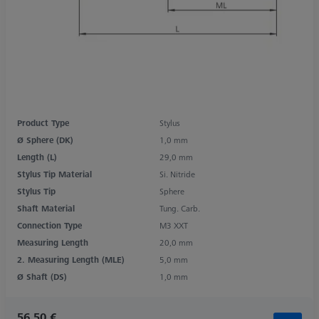
Product Type
Stylus
Ø Sphere (DK)
1,0 mm
Length (L)
29,0 mm
Stylus Tip Material
Si. Nitride
Stylus Tip
Sphere
Shaft Material
Tung. Carb.
Connection Type
M3 XXT
Measuring Length
20,0 mm
2. Measuring Length (MLE)
5,0 mm
Ø Shaft (DS)
1,0 mm
56,50 €