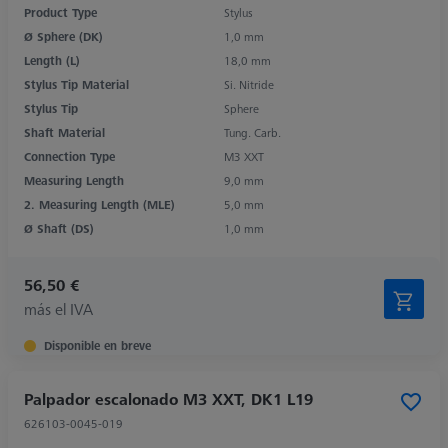
Product Type
Stylus
Ø Sphere (DK)
1,0 mm
Length (L)
18,0 mm
Stylus Tip Material
Si. Nitride
Stylus Tip
Sphere
Shaft Material
Tung. Carb.
Connection Type
M3 XXT
Measuring Length
9,0 mm
2. Measuring Length (MLE)
5,0 mm
Ø Shaft (DS)
1,0 mm
56,50 €
más el IVA
Disponible en breve
Palpador escalonado M3 XXT, DK1 L19
626103-0045-019