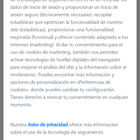
datos de inicio de sesión y proporcionar un inicio de
56,50 €
sesión seguro (técnicamente necesario), recopilar
más el IVA
estadísticas que optimizan la funcionalidad de nuestro
sitio (estadísticas), proporcionar una funcionalidad
Hecho a medida
mejorada (funcional) y ofrecer contenido adaptado a tus
intereses (marketing). Al dar tu consentimiento para el
Palpador escalonado M3 XXT, DK1 L16
uso de cookies de marketing, también nos permites
626103-0045-016
activar tecnologías de huellas digitales del navegador
para mejorar el análisis del sitio y la información sobre el
rendimiento. Puedes encontrar más información y
opciones de personalización en «Preferencias de
cookies», donde puedes cambiar tu configuración.
Tienes derecho a revocar tu consentimiento en cualquier
momento.
Nuestra
Aviso de privacidad
ofrece más información
sobre el uso de la tecnología de seguimiento.