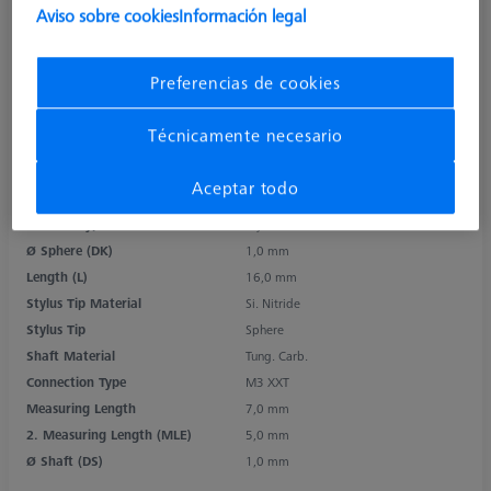
Aviso sobre cookies
Información legal
Preferencias de cookies
Técnicamente necesario
Aceptar todo
Product Type
Stylus
Ø Sphere (DK)
1,0 mm
Length (L)
16,0 mm
Stylus Tip Material
Si. Nitride
Stylus Tip
Sphere
Shaft Material
Tung. Carb.
Connection Type
M3 XXT
Measuring Length
7,0 mm
2. Measuring Length (MLE)
5,0 mm
Ø Shaft (DS)
1,0 mm