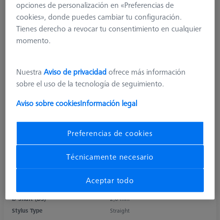
opciones de personalización en «Preferencias de
cookies», donde puedes cambiar tu configuración.
Tienes derecho a revocar tu consentimiento en cualquier
momento.
Nuestra
Aviso de privacidad
ofrece más información
sobre el uso de la tecnología de seguimiento.
Aviso sobre cookies
Información legal
Product Type
Stylus
Ø Sphere (DK)
3,0 mm
Length (L)
20,0 mm
Preferencias de cookies
Stylus Tip Material
Si. Nitride
Stylus Tip
Sphere
Técnicamente necesario
Shaft Material
Carbon Fiber
Connection Type
M3 XXT
Aceptar todo
Measuring Length
11,0 mm
Ø Shaft (DS)
2,0 mm
Stylus Type
Straight