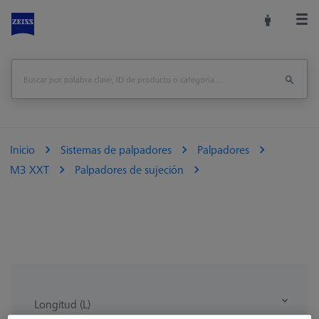
Inicio
Sistemas de palpadores
Palpadores
M3 XXT
Palpadores de sujeción
Longitud (L)