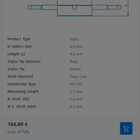
Product Type
Stylus
Ø Sphere (DK)
0,3 mm
Length (L)
4,0 mm
Stylus Tip Material
Ruby
Stylus Tip
Sphere
Shaft Material
Tung. Carb.
Connection Type
M3 XXT
Measuring Length
2,3 mm
Ø Shaft (DS)
1,0 mm
Ø 2. Shaft (DSE)
0,2 mm
184,80 €
más el IVA