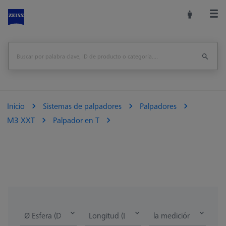
Inicio
Sistemas de palpadores
Palpadores
M3 XXT
Palpador en T
Ø Esfera (DK)
Longitud (L)
la medición de la lon