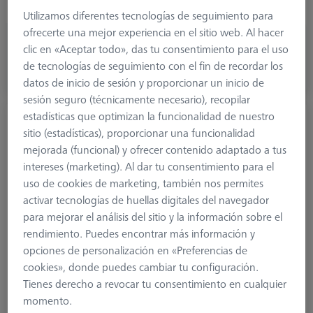
Ø 2. Shaft (DSE)
0,3 mm
Utilizamos diferentes tecnologías de seguimiento para
ofrecerte una mejor experiencia en el sitio web. Al hacer
191,30 €
clic en «Aceptar todo», das tu consentimiento para el uso
más el IVA
de tecnologías de seguimiento con el fin de recordar los
datos de inicio de sesión y proporcionar un inicio de
Disponible
sesión seguro (técnicamente necesario), recopilar
estadísticas que optimizan la funcionalidad de nuestro
Palpador en T M3 XXT, DK0.5 L8.5
sitio (estadísticas), proporcionar una funcionalidad
626103-0050-225
mejorada (funcional) y ofrecer contenido adaptado a tus
intereses (marketing). Al dar tu consentimiento para el
uso de cookies de marketing, también nos permites
activar tecnologías de huellas digitales del navegador
para mejorar el análisis del sitio y la información sobre el
rendimiento. Puedes encontrar más información y
opciones de personalización en «Preferencias de
cookies», donde puedes cambiar tu configuración.
Tienes derecho a revocar tu consentimiento en cualquier
momento.