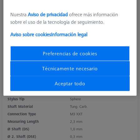
Nuestra
Aviso de privacidad
ofrece más información
sobre el uso de la tecnología de seguimiento.
Aviso sobre cookies
Información legal
Preferencias de cookies
Técnicamente necesario
Product Type
Stylus
Ø Sphere (DK)
0,5 mm
Aceptar todo
Length (L)
8,5 mm
Stylus Tip Material
Ruby
Stylus Tip
Sphere
Shaft Material
Tung. Carb.
Connection Type
M3 XXT
Measuring Length
2,3 mm
Ø Shaft (DS)
1,0 mm
Ø 2. Shaft (DSE)
0,3 mm