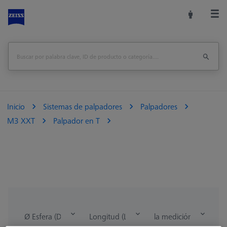
Inicio
Sistemas de palpadores
Palpadores
M3 XXT
Palpador en T
Ø Esfera (DK)
Longitud (L)
la medición de la lon