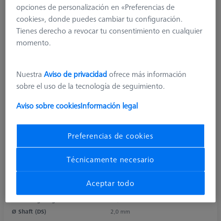
opciones de personalización en «Preferencias de
cookies», donde puedes cambiar tu configuración.
Tienes derecho a revocar tu consentimiento en cualquier
momento.
Nuestra
Aviso de privacidad
ofrece más información
sobre el uso de la tecnología de seguimiento.
Aviso sobre cookies
Información legal
Product Type
Stylus
Ø Sphere (DK)
3,0 mm
Preferencias de cookies
Length (L)
20,0 mm
Stylus Tip Material
Ruby
Técnicamente necesario
Stylus Tip
Sphere
Shaft Material
Carbon Fiber
Aceptar todo
Connection Type
M3 XXT
Measuring Length
11,0 mm
Ø Shaft (DS)
2,0 mm