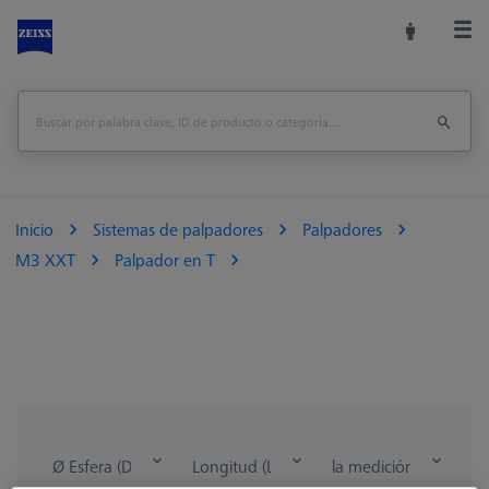
Inicio
Sistemas de palpadores
Palpadores
M3 XXT
Palpador en T
Ø Esfera (DK)
Longitud (L)
la medición de la lon