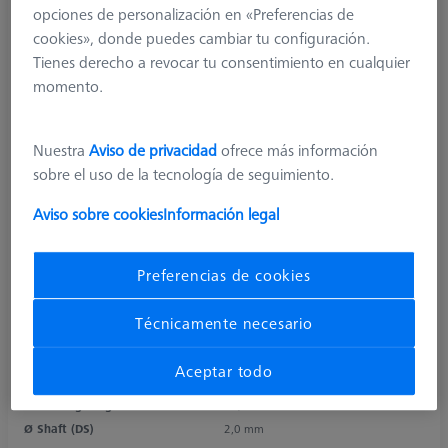
opciones de personalización en «Preferencias de
cookies», donde puedes cambiar tu configuración.
Tienes derecho a revocar tu consentimiento en cualquier
momento.
Nuestra
Aviso de privacidad
ofrece más información
sobre el uso de la tecnología de seguimiento.
Aviso sobre cookies
Información legal
Product Type
Stylus
Ø Sphere (DK)
3,0 mm
Preferencias de cookies
Length (L)
20,0 mm
Stylus Tip Material
Ruby
Técnicamente necesario
Stylus Tip
Sphere
Shaft Material
Carbon Fiber
Aceptar todo
Connection Type
M3 XXT
Measuring Length
11,0 mm
Ø Shaft (DS)
2,0 mm