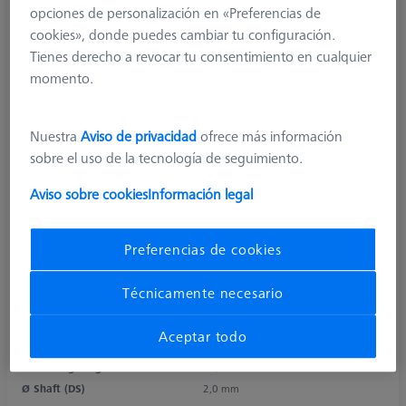
opciones de personalización en «Preferencias de
cookies», donde puedes cambiar tu configuración.
Tienes derecho a revocar tu consentimiento en cualquier
momento.
Nuestra
Aviso de privacidad
ofrece más información
sobre el uso de la tecnología de seguimiento.
Aviso sobre cookies
Información legal
Product Type
Stylus
Ø Sphere (DK)
3,0 mm
Preferencias de cookies
Length (L)
20,0 mm
Stylus Tip Material
Ruby
Técnicamente necesario
Stylus Tip
Sphere
Shaft Material
Carbon Fiber
Aceptar todo
Connection Type
M3 XXT
Measuring Length
11,0 mm
Ø Shaft (DS)
2,0 mm