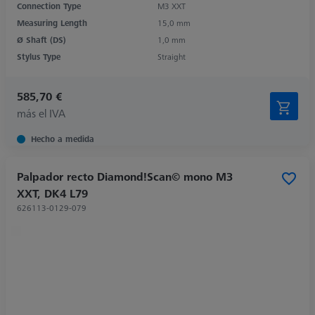
Connection Type
M3 XXT
Measuring Length
15,0 mm
Ø Shaft (DS)
1,0 mm
Stylus Type
Straight
585,70 €
más el IVA
Hecho a medida
Palpador recto Diamond!Scan© mono M3
XXT, DK4 L79
626113-0129-079