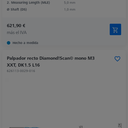
2. Measuring Length (MLE)
5,0 mm
Ø Shaft (DS)
1,0 mm
621,90 €
más el IVA
Hecho a medida
Palpador recto Diamond!Scan© mono M3
XXT, DK1.5 L16
626113-0029-016