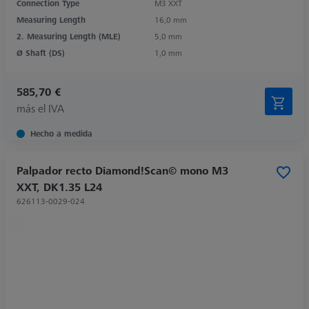
Connection Type
M3 XXT
Measuring Length
16,0 mm
2. Measuring Length (MLE)
5,0 mm
Ø Shaft (DS)
1,0 mm
585,70 €
más el IVA
Hecho a medida
Palpador recto Diamond!Scan© mono M3
XXT, DK1.35 L24
626113-0029-024