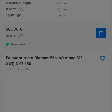
Measuring Length
7,0 mm
Ø Shaft (DS)
0,8 mm
Stylus Type
Straight
585,70 €
más el IVA
Disponible
Palpador recto Diamond!Scan© mono M3
XXT, DK3 L50
626113-0129-050