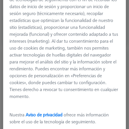
Ø Shaft (DS)
1,5 mm
datos de inicio de sesión y proporcionar un inicio de
Stylus Type
Straight
sesión seguro (técnicamente necesario), recopilar
estadísticas que optimizan la funcionalidad de nuestro
585,70 €
sitio (estadísticas), proporcionar una funcionalidad
más el IVA
mejorada (funcional) y ofrecer contenido adaptado a tus
intereses (marketing). Al dar tu consentimiento para el
Hecho a medida
uso de cookies de marketing, también nos permites
activar tecnologías de huellas digitales del navegador
Palpador escalonado Diamond!Scan© mono
para mejorar el análisis del sitio y la información sobre el
M3 XXT, DK1 L40
rendimiento. Puedes encontrar más información y
626113-0329-040
opciones de personalización en «Preferencias de
cookies», donde puedes cambiar tu configuración.
Tienes derecho a revocar tu consentimiento en cualquier
momento.
Nuestra
Aviso de privacidad
ofrece más información
sobre el uso de la tecnología de seguimiento.