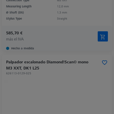
Connection Type
M3 XXT
Measuring Length
12,0 mm
Ø Shaft (DS)
1,5 mm
Stylus Type
Straight
585,70 €
más el IVA
Hecho a medida
Palpador escalonado Diamond!Scan© mono
M3 XXT, DK1 L25
626113-0129-025