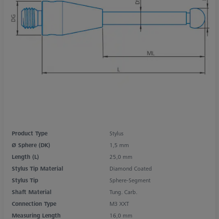
Product Type
Stylus
Ø Sphere (DK)
1,5 mm
Length (L)
25,0 mm
Stylus Tip Material
Diamond Coated
Stylus Tip
Sphere-Segment
Shaft Material
Tung. Carb.
Connection Type
M3 XXT
Measuring Length
16,0 mm