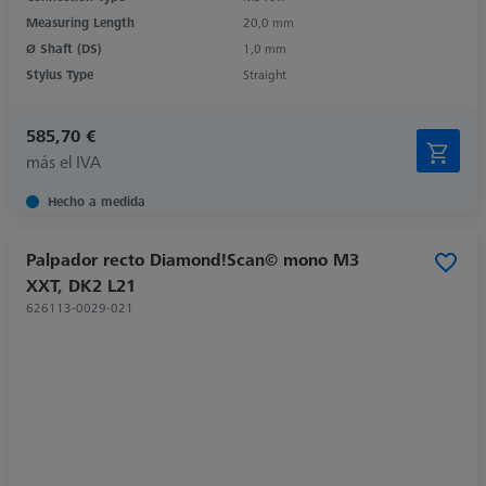
Measuring Length
20,0 mm
Ø Shaft (DS)
1,0 mm
Stylus Type
Straight
585,70 €
más el IVA
Hecho a medida
Palpador recto Diamond!Scan© mono M3
XXT, DK2 L21
626113-0029-021