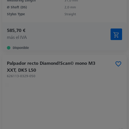
Measuring Length
31,0 mm
Ø Shaft (DS)
2,0 mm
Stylus Type
Straight
585,70 €
más el IVA
Disponible
Palpador recto Diamond!Scan© mono M3
XXT, DK5 L50
626113-0329-050