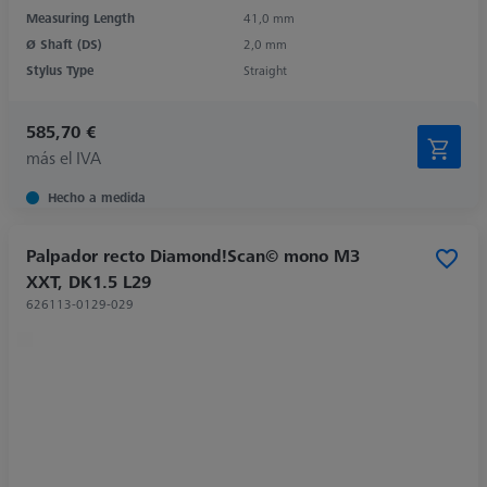
Measuring Length
41,0 mm
Ø Shaft (DS)
2,0 mm
Stylus Type
Straight
585,70 €
más el IVA
Hecho a medida
Palpador recto Diamond!Scan© mono M3
XXT, DK1.5 L29
626113-0129-029