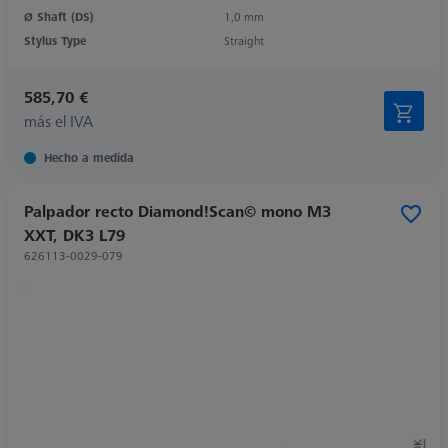
Ø Shaft (DS)
1,0 mm
Stylus Type
Straight
585,70 €
más el IVA
Hecho a medida
Palpador recto Diamond!Scan© mono M3
XXT, DK3 L79
626113-0029-079