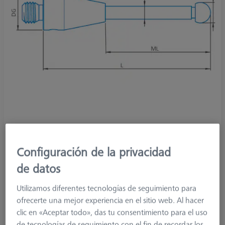
Product Type
Stylus
Ø Sphere (DK)
2,0 mm
Configuración de la privacidad
Length (L)
64,0 mm
de datos
Stylus Tip Material
Diamond Coated
Stylus Tip
Sphere-Segment
Utilizamos diferentes tecnologías de seguimiento para
Shaft Material
Tung. Carb.
ofrecerte una mejor experiencia en el sitio web. Al hacer
Connection Type
M3 XXT
clic en «Aceptar todo», das tu consentimiento para el uso
Measuring Length
55,0 mm
de tecnologías de seguimiento con el fin de recordar los