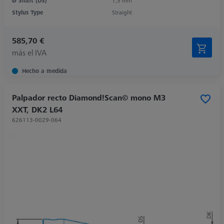
Ø Shaft (DS)
1,5 mm
Stylus Type
Straight
585,70 €
más el IVA
Hecho a medida
Palpador recto Diamond!Scan© mono M3
XXT, DK2 L64
626113-0029-064