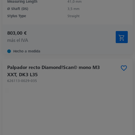
Measuring Length
41,0 mm
Ø Shaft (DS)
3,5 mm
Stylus Type
Straight
803,00 €
más el IVA
Hecho a medida
Palpador recto Diamond!Scan© mono M3
XXT, DK3 L35
626113-0029-035