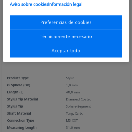
Aviso sobre cookies
Información legal
Preferencias de cookies
Técnicamente necesario
Aceptar todo
Product Type
Stylus
Ø Sphere (DK)
1,0 mm
Length (L)
40,0 mm
Stylus Tip Material
Diamond Coated
Stylus Tip
Sphere-Segment
Shaft Material
Tung. Carb.
Connection Type
M3 XXT
Measuring Length
31,0 mm