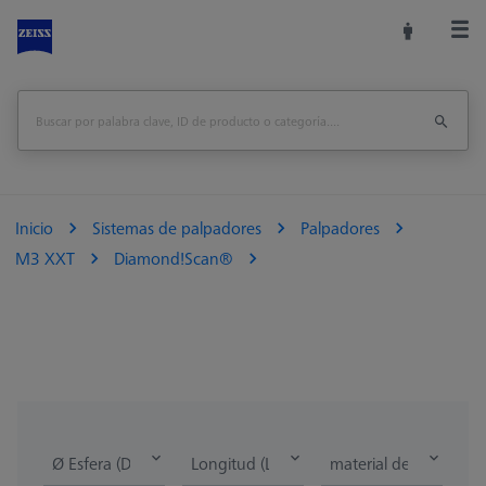
Inicio
Sistemas de palpadores
Palpadores
M3 XXT
Diamond!Scan®
Ø Esfera (DK)
Longitud (L)
material del eje