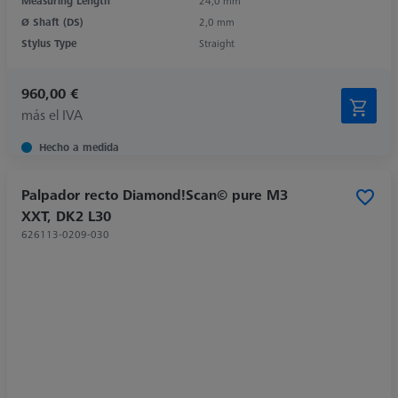
Measuring Length
24,0 mm
Ø Shaft (DS)
2,0 mm
Stylus Type
Straight
960,00 €
más el IVA
Hecho a medida
Palpador recto Diamond!Scan© pure M3
XXT, DK2 L30
626113-0209-030