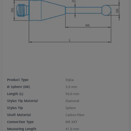
Product Type
Stylus
Ø Sphere (DK)
3,0 mm
Length (L)
50,0 mm
Stylus Tip Material
Diamond
Stylus Tip
Sphere
Shaft Material
Carbon Fiber
Connection Type
M3 XXT
Measuring Length
41,0 mm