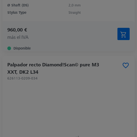
Ø Shaft (DS)
2,0 mm
Stylus Type
Straight
960,00 €
más el IVA
Disponible
Palpador recto Diamond!Scan© pure M3
XXT, DK2 L34
626113-0209-034