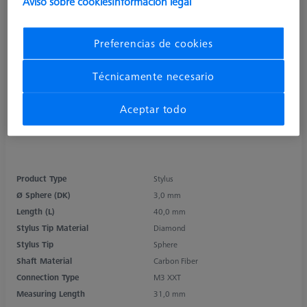
Aviso sobre cookies
Información legal
Preferencias de cookies
Técnicamente necesario
Aceptar todo
Product Type
Stylus
Ø Sphere (DK)
3,0 mm
Length (L)
40,0 mm
Stylus Tip Material
Diamond
Stylus Tip
Sphere
Shaft Material
Carbon Fiber
Connection Type
M3 XXT
Measuring Length
31,0 mm