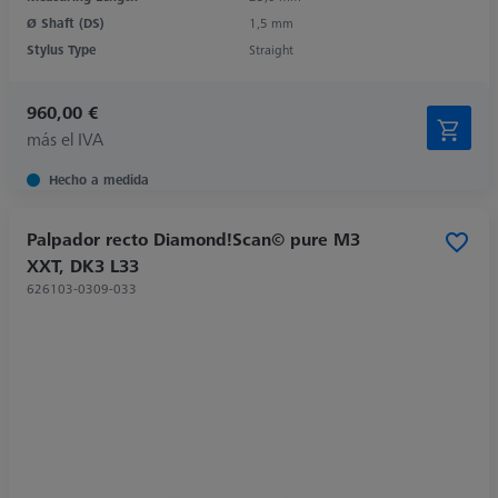
Ø Shaft (DS)
1,5 mm
Stylus Type
Straight
960,00 €
más el IVA
Hecho a medida
Palpador recto Diamond!Scan© pure M3
XXT, DK3 L33
626103-0309-033