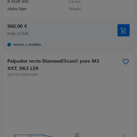
Ø Shaft (DS)
2,0 mm
Stylus Type
Straight
960,00 €
más el IVA
Hecho a medida
Palpador recto Diamond!Scan© pure M3
XXT, DK3 L59
626103-0309-059