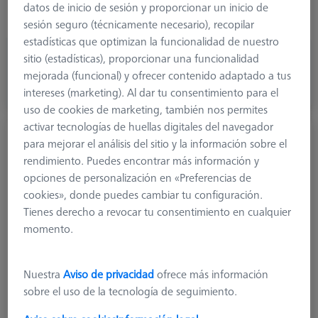
Ø Shaft (DS)
1,5 mm
datos de inicio de sesión y proporcionar un inicio de
Stylus Type
Straight
sesión seguro (técnicamente necesario), recopilar
estadísticas que optimizan la funcionalidad de nuestro
960,00 €
sitio (estadísticas), proporcionar una funcionalidad
más el IVA
mejorada (funcional) y ofrecer contenido adaptado a tus
intereses (marketing). Al dar tu consentimiento para el
Hecho a medida
uso de cookies de marketing, también nos permites
activar tecnologías de huellas digitales del navegador
Palpador recto Diamond!Scan© pure M3
para mejorar el análisis del sitio y la información sobre el
XXT, DK3 L40
rendimiento. Puedes encontrar más información y
626103-0309-040
opciones de personalización en «Preferencias de
cookies», donde puedes cambiar tu configuración.
Tienes derecho a revocar tu consentimiento en cualquier
momento.
Nuestra
Aviso de privacidad
ofrece más información
sobre el uso de la tecnología de seguimiento.