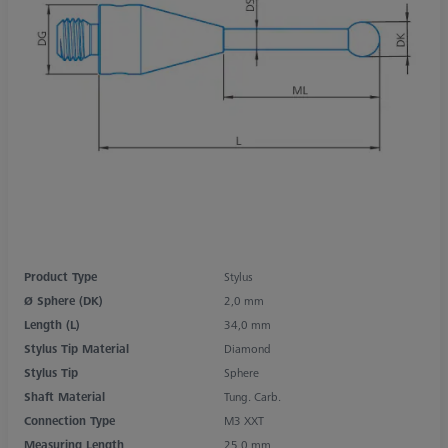
Product Type
Stylus
Ø Sphere (DK)
2,0 mm
Length (L)
34,0 mm
Stylus Tip Material
Diamond
Stylus Tip
Sphere
Shaft Material
Tung. Carb.
Connection Type
M3 XXT
Measuring Length
25,0 mm