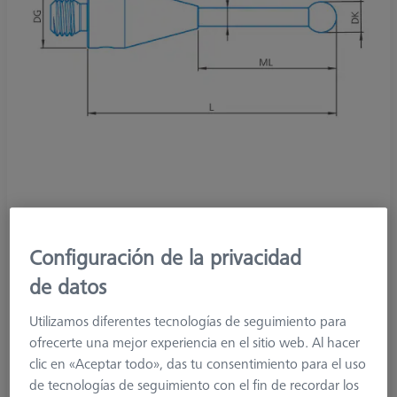
Product Type
Stylus
Ø Sphere (DK)
2,0 mm
Configuración de la privacidad
Length (L)
51,0 mm
de datos
Stylus Tip Material
Diamond
Stylus Tip
Sphere
Utilizamos diferentes tecnologías de seguimiento para
Shaft Material
Tung. Carb.
ofrecerte una mejor experiencia en el sitio web. Al hacer
Connection Type
M3 XXT
clic en «Aceptar todo», das tu consentimiento para el uso
Measuring Length
42,0 mm
de tecnologías de seguimiento con el fin de recordar los