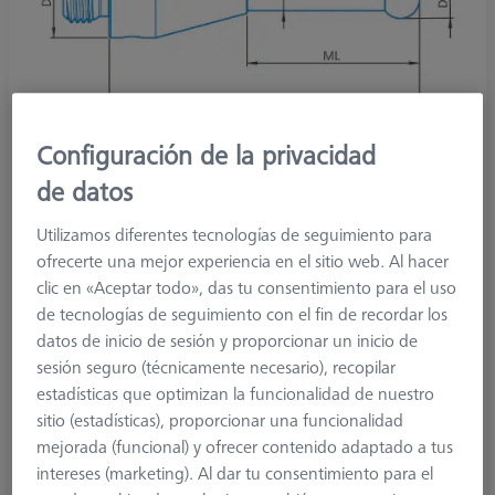
Configuración de la privacidad
de datos
Utilizamos diferentes tecnologías de seguimiento para
ofrecerte una mejor experiencia en el sitio web. Al hacer
Product Type
Stylus
clic en «Aceptar todo», das tu consentimiento para el uso
Ø Sphere (DK)
4,05 mm
de tecnologías de seguimiento con el fin de recordar los
Length (L)
50,0 mm
datos de inicio de sesión y proporcionar un inicio de
Stylus Tip Material
Diamond Coated
sesión seguro (técnicamente necesario), recopilar
Stylus Tip
Sphere
estadísticas que optimizan la funcionalidad de nuestro
Shaft Material
Carbon Fiber
sitio (estadísticas), proporcionar una funcionalidad
Connection Type
M3 XXT
mejorada (funcional) y ofrecer contenido adaptado a tus
Measuring Length
41,0 mm
intereses (marketing). Al dar tu consentimiento para el
Ø Shaft (DS)
2,0 mm