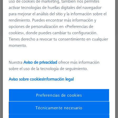
uso de cookies de marketing, también nos permites
Stylus Type
Straight
activar tecnologías de huellas digitales del navegador
para mejorar el análisis del sitio y la información sobre el
664,20 €
rendimiento. Puedes encontrar más información y
más el IVA
opciones de personalización en «Preferencias de
Hecho a medida
cookies», donde puedes cambiar tu configuración.
Tienes derecho a revocar tu consentimiento en cualquier
momento.
STY M3 XXT DK3.05 L75 D!S carbo
626103-0319-075
Nuestra
Aviso de privacidad
ofrece más información
sobre el uso de la tecnología de seguimiento.
Aviso sobre cookies
Información legal
Preferencias de cookies
Técnicamente necesario