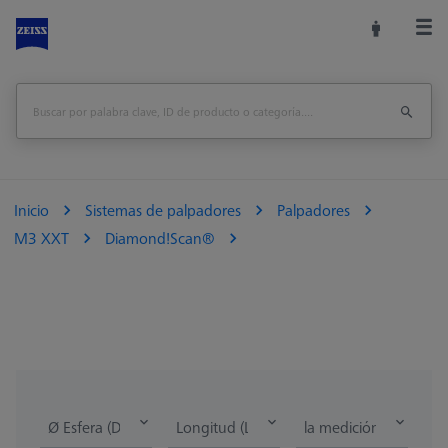
Inicio
Sistemas de palpadores
Palpadores
M3 XXT
Diamond!Scan®
Ø Esfera (DK)
Longitud (L)
la medición de la lon