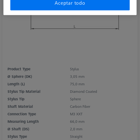
Aceptar todo
Product Type
Stylus
Ø Sphere (DK)
3,05 mm
Length (L)
75,0 mm
Stylus Tip Material
Diamond Coated
Stylus Tip
Sphere
Shaft Material
Carbon Fiber
Connection Type
M3 XXT
Measuring Length
66,0 mm
Ø Shaft (DS)
2,0 mm
Stylus Type
Straight