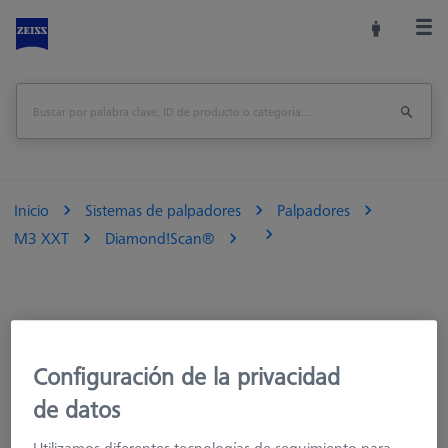
Inicio
Sistemas de palpadores
Palpadores
M3 XXT
Diamond!Scan®
Configuración de la privacidad
de datos
Ø Esfera (DK)
Longitud (L)
la medición de la lon