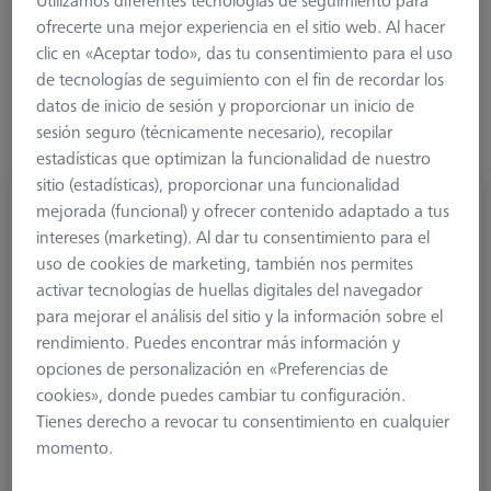
Utilizamos diferentes tecnologías de seguimiento para
ofrecerte una mejor experiencia en el sitio web. Al hacer
Más filtros
clic en «Aceptar todo», das tu consentimiento para el uso
de tecnologías de seguimiento con el fin de recordar los
datos de inicio de sesión y proporcionar un inicio de
sesión seguro (técnicamente necesario), recopilar
estadísticas que optimizan la funcionalidad de nuestro
sitio (estadísticas), proporcionar una funcionalidad
Palpador escalonado Diamond!Scan© mono
mejorada (funcional) y ofrecer contenido adaptado a tus
M3 XXT, DK1 L25
intereses (marketing). Al dar tu consentimiento para el
626113-0129-025
uso de cookies de marketing, también nos permites
activar tecnologías de huellas digitales del navegador
para mejorar el análisis del sitio y la información sobre el
rendimiento. Puedes encontrar más información y
opciones de personalización en «Preferencias de
cookies», donde puedes cambiar tu configuración.
Tienes derecho a revocar tu consentimiento en cualquier
momento.