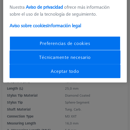
Nuestra
Aviso de privacidad
ofrece más información
sobre el uso de la tecnología de seguimiento.
Aviso sobre cookies
Información legal
Preferencias de cookies
Técnicamente necesario
Aceptar todo
Product Type
Stylus
Ø Sphere (DK)
1,0 mm
Length (L)
25,0 mm
Stylus Tip Material
Diamond Coated
Stylus Tip
Sphere-Segment
Shaft Material
Tung. Carb.
Connection Type
M3 XXT
Measuring Length
16,0 mm