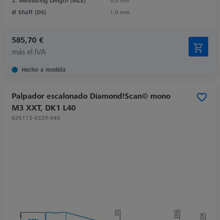
2. Measuring Length (MLE)
5,0 mm
Ø Shaft (DS)
1,0 mm
585,70 €
más el IVA
Hecho a medida
Palpador escalonado Diamond!Scan© mono
M3 XXT, DK1 L40
626113-0329-040