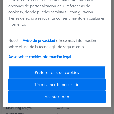
opciones de personalización en «Preferencias de
cookies», donde puedes cambiar tu configuración.
Tienes derecho a revocar tu consentimiento en cualquier
momento.
Nuestra
Aviso de privacidad
ofrece más información
sobre el uso de la tecnología de seguimiento.
Aviso sobre cookies
Información legal
Product Type
Stylus
Ø Sphere (DK)
2,0 mm
Preferencias de cookies
Length (L)
51,0 mm
Stylus Tip Material
Diamond
Técnicamente necesario
Stylus Tip
Sphere
Shaft Material
Tung. Carb.
Aceptar todo
Connection Type
M3 XXT
Measuring Length
42,0 mm