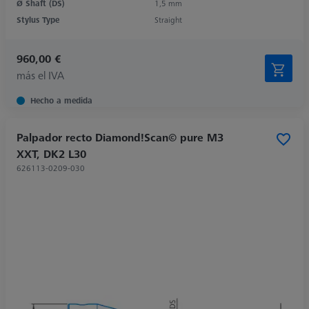
Ø Shaft (DS)
1,5 mm
Stylus Type
Straight
960,00 €
más el IVA
Hecho a medida
Palpador recto Diamond!Scan© pure M3
XXT, DK2 L30
626113-0209-030