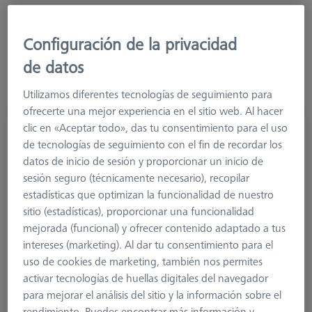
Más filtros
Configuración de la privacidad
de datos
Utilizamos diferentes tecnologías de seguimiento para
ofrecerte una mejor experiencia en el sitio web. Al hacer
clic en «Aceptar todo», das tu consentimiento para el uso
Palpador recto Diamond!Scan© pure M3
de tecnologías de seguimiento con el fin de recordar los
XXT, DK2 L51
datos de inicio de sesión y proporcionar un inicio de
626113-0209-051
sesión seguro (técnicamente necesario), recopilar
estadísticas que optimizan la funcionalidad de nuestro
sitio (estadísticas), proporcionar una funcionalidad
mejorada (funcional) y ofrecer contenido adaptado a tus
intereses (marketing). Al dar tu consentimiento para el
uso de cookies de marketing, también nos permites
activar tecnologías de huellas digitales del navegador
para mejorar el análisis del sitio y la información sobre el
rendimiento. Puedes encontrar más información y