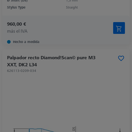
Ø Shaft (DS)
1,5 mm
Stylus Type
Straight
960,00 €
más el IVA
Hecho a medida
Palpador recto Diamond!Scan© pure M3
XXT, DK2 L34
626113-0209-034