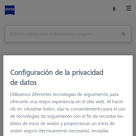
Inicio
Sistemas de palpadores
Palpadores
Configuración de la privacidad
M3 XXT
Palpador
de datos
Utilizamos diferentes tecnologías de seguimiento para
ofrecerte una mejor experiencia en el sitio web. Al hacer
clic en «Aceptar todo», das tu consentimiento para el uso
de tecnologías de seguimiento con el fin de recordar los
datos de inicio de sesión y proporcionar un inicio de
Ø Esfera (DK)
Longitud (L)
la medición de la lon
sesión seguro (técnicamente necesario), recopilar