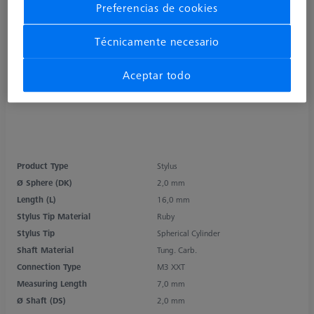
Preferencias de cookies
Técnicamente necesario
Aceptar todo
Product Type
Stylus
Ø Sphere (DK)
2,0 mm
Length (L)
16,0 mm
Stylus Tip Material
Ruby
Stylus Tip
Spherical Cylinder
Shaft Material
Tung. Carb.
Connection Type
M3 XXT
Measuring Length
7,0 mm
Ø Shaft (DS)
2,0 mm