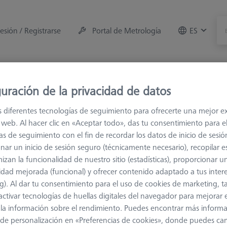
sesión / Registrarse
Portal de Metrología
ES
e la máquina
Sala de Medición
Formaciones
Of
uración de la privacidad de datos
s diferentes tecnologías de seguimiento para ofrecerte una mejor e
s
M3 XXT
Palpador
io web. Al hacer clic en «Aceptar todo», das tu consentimiento para e
as de seguimiento con el fin de recordar los datos de inicio de sesió
nar un inicio de sesión seguro (técnicamente necesario), recopilar es
izan la funcionalidad de nuestro sitio (estadísticas), proporcionar u
idad mejorada (funcional) y ofrecer contenido adaptado a tus inter
g). Al dar tu consentimiento para el uso de cookies de marketing, 
activar tecnologías de huellas digitales del navegador para mejorar el
la medición de la longitud
Ø Eje (DS)
 y la información sobre el rendimiento. Puedes encontrar más inform
de personalización en «Preferencias de cookies», donde puedes ca