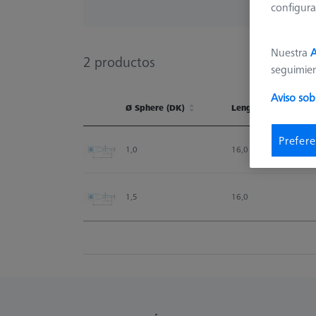
configura
Nuestra
A
2
productos
seguimie
Aviso sob
Ø Sphere (DK)
Length (L)
Ø Sphere (DK)
Length (L)
Prefere
1,0
16,0
1,5
16,0