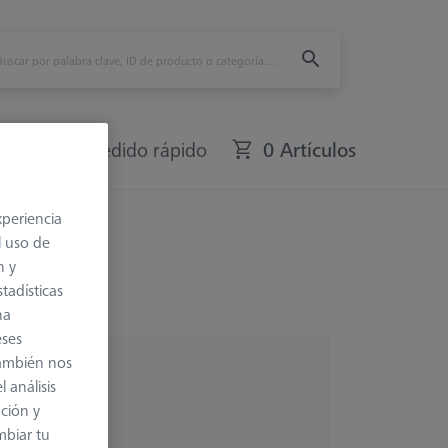
fers
Pedido rápido
0 Artículos
xperiencia
l uso de
n y
tadísticas
na
eses
también nos
 análisis
ación y
mbiar tu