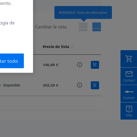
mento.
NOVEDAD: Vista de interruptor
logía de
Cambiar la vista
isponibilidad
Shaft Material
Precio de lista
Stylus Tip
Stylus Type
isponibilidad
Shaft Material
Precio de lista
Stylus Tip
Stylus Type
tar todo
Disponible
Ruby
146,80 €
Spherical Cylinder
Cylinder
Disponible
Ruby
202,20 €
Spherical Cylinder
Cylinder