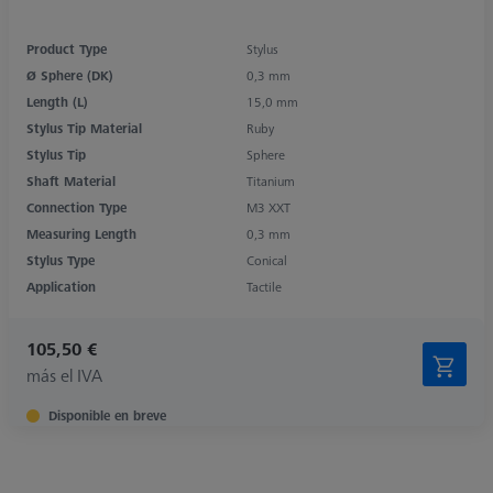
Product Type
Stylus
Ø Sphere (DK)
0,3 mm
Length (L)
15,0 mm
Stylus Tip Material
Ruby
Stylus Tip
Sphere
Shaft Material
Titanium
Connection Type
M3 XXT
Measuring Length
0,3 mm
Stylus Type
Conical
Application
Tactile
105,50 €
más el IVA
Disponible en breve