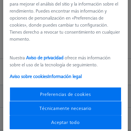
para mejorar el análisis del sitio y la información sobre el
¡404 - hemos explorado todo!
rendimiento. Puedes encontrar más información y
opciones de personalización en «Preferencias de
Este error puede tener varias causas, por ej. La página ya no
cookies», donde puedes cambiar tu configuración.
existe en nuestro servidor o hay un error en la URL.
Tienes derecho a revocar tu consentimiento en cualquier
momento.
Volver a la página principal
Nuestra
Aviso de privacidad
ofrece más información
sobre el uso de la tecnología de seguimiento.
Volver arriba
Aviso sobre cookies
Información legal
Preferencias de cookies
INFORMACIÓN
Técnicamente necesario
CONTACTO
Aceptar todo