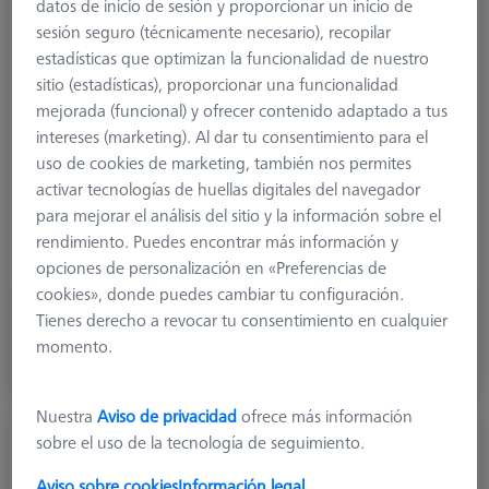
datos de inicio de sesión y proporcionar un inicio de
Product Type
Stylus
sesión seguro (técnicamente necesario), recopilar
Ø Sphere (DK)
16,669 mm
estadísticas que optimizan la funcionalidad de nuestro
Length (L)
60,0 mm
sitio (estadísticas), proporcionar una funcionalidad
Stylus Tip Material
Ceramic
mejorada (funcional) y ofrecer contenido adaptado a tus
Stylus Tip
Sphere
intereses (marketing). Al dar tu consentimiento para el
Shaft Material
Carbon Fiber
uso de cookies de marketing, también nos permites
Connection Type
M3 XXT
activar tecnologías de huellas digitales del navegador
Measuring Length
60,0 mm
para mejorar el análisis del sitio y la información sobre el
Ø Shaft (DS)
5,0 mm
rendimiento. Puedes encontrar más información y
Stylus Type
Straight
opciones de personalización en «Preferencias de
cookies», donde puedes cambiar tu configuración.
385,90 €
Tienes derecho a revocar tu consentimiento en cualquier
más el IVA
momento.
Plazo de entrega más largo
Nuestra
Aviso de privacidad
ofrece más información
Palpador recto M3 XXT, DK14 L120
sobre el uso de la tecnología de seguimiento.
626113-1400-120
Aviso sobre cookies
Información legal