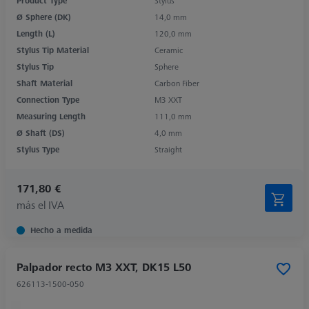
Product Type
Stylus
Ø Sphere (DK)
14,0 mm
Length (L)
120,0 mm
Stylus Tip Material
Ceramic
Stylus Tip
Sphere
Shaft Material
Carbon Fiber
Connection Type
M3 XXT
Measuring Length
111,0 mm
Ø Shaft (DS)
4,0 mm
Stylus Type
Straight
171,80 €
más el IVA
Hecho a medida
Palpador recto M3 XXT, DK15 L50
626113-1500-050