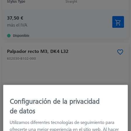
Stylus Type
Straight
37,50 €
más el IVA
Disponible
Palpador recto M3, DK4 L32
602030-8102-000
Configuración de la privacidad
de datos
Utilizamos diferentes tecnologías de seguimiento para
ofrecerte una mejor experiencia en el sitio web. Al hacer