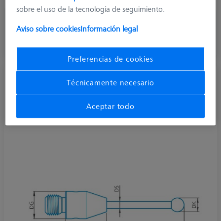
sobre el uso de la tecnología de seguimiento.
33,80 €
Aviso sobre cookies
Información legal
más el IVA
Disponible
Preferencias de cookies
Palpador recto M3, DK5 L32.5
Técnicamente necesario
602030-8101-000
Aceptar todo