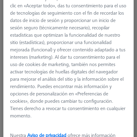
clic en «Aceptar todo», das tu consentimiento para el uso
de tecnologías de seguimiento con el fin de recordar los
datos de inicio de sesión y proporcionar un inicio de
sesión seguro (técnicamente necesario), recopilar
estadísticas que optimizan la funcionalidad de nuestro
sitio (estadísticas), proporcionar una funcionalidad
mejorada (funcional) y ofrecer contenido adaptado a tus
intereses (marketing). Al dar tu consentimiento para el
uso de cookies de marketing, también nos permites
Product Type
Stylus
activar tecnologías de huellas digitales del navegador
Ø Sphere (DK)
4,0 mm
para mejorar el análisis del sitio y la información sobre el
Length (L)
32,0 mm
rendimiento. Puedes encontrar más información y
Stylus Tip Material
Ruby
opciones de personalización en «Preferencias de
Stylus Tip
Sphere
cookies», donde puedes cambiar tu configuración.
Shaft Material
Ceramic
Tienes derecho a revocar tu consentimiento en cualquier
Connection Type
M3
momento.
Measuring Length
24,0 mm
Ø Shaft (DS)
2,0 mm
Stylus Type
Straight
Nuestra
Aviso de privacidad
ofrece más información