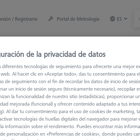
sesión / Registrarse
Portal de Metrología
ES
e la máquina
Sala de Medición
Formaciones
Of
uración de la privacidad de datos
s diferentes tecnologías de seguimiento para ofrecerte una mejor e
s
M2
Palpadores de sujeción
io web. Al hacer clic en «Aceptar todo», das tu consentimiento para e
as de seguimiento con el fin de recordar los datos de inicio de sesió
n
nar un inicio de sesión seguro (técnicamente necesario), recopilar es
izan la funcionalidad de nuestro sitio (estadísticas), proporcionar u
idad mejorada (funcional) y ofrecer contenido adaptado a tus inter
g). Al dar tu consentimiento para el uso de cookies de marketing, 
activar tecnologías de huellas digitales del navegador para mejorar el
Clasificar resultados
 y la información sobre el rendimiento. Puedes encontrar más inform
Disponibilidad
de personalización en «Preferencias de cookies», donde puedes ca