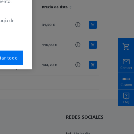
mento.
isponibilidad
Stylus Tip Material
Precio de lista
Shaft Material
Ø 2. Shaft (
isponibilidad
Stylus Tip Material
Precio de lista
Shaft Material
Ø 2. Shaft (
logía de
Disponible
Ruby
31,50 €
Tung. Carb.
-
Disponible
Ruby
110,90 €
Tung. Carb.
-
tar todo
Plazo de entrega 
Ruby
144,70 €
Tung. Carb.
0,34
más largo
REDES SOCIALES
LinkedIn