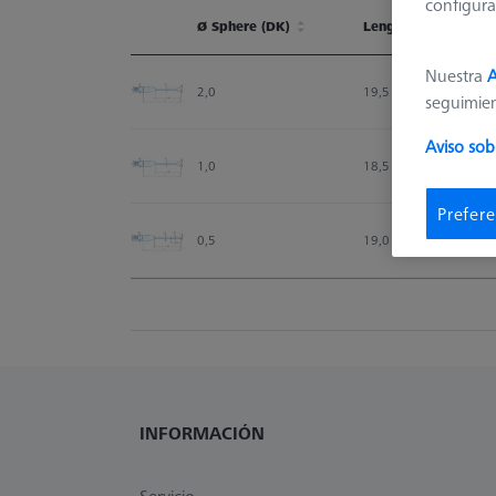
configura
Ø Sphere (DK)
Length (L)
Ø Sphere (DK)
Length (L)
Nuestra
A
2,0
19,5
seguimie
Aviso sob
1,0
18,5
Prefere
0,5
19,0
INFORMACIÓN
Servicio