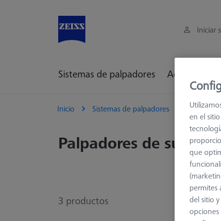
Iniciar 
Sistemas de palpadores
Accesorios d
Config
Utilizamo
Inicio
Sistemas de palpadores
Palpadore
en el sit
tecnologí
Palpadores de sujeció
proporcio
que optim
funcional
(marketin
permites 
3
productos
del sitio
opciones 