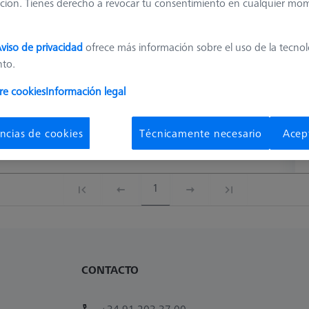
ción. Tienes derecho a revocar tu consentimiento en cualquier mo
Measuring Length
2. Measuring Length (MLE)
Ø Shaft (DS)
D
Measuring Length
2. Measuring Length (MLE)
Ø Shaft (DS)
D
viso de privacidad
ofrece más información sobre el uso de la tecno
13,5
-
1,5
nto.
re cookies
Información legal
11,0
-
0,7
ncias de cookies
Técnicamente necesario
Acep
11,5
7,5
0,7
1
CONTACTO
+34 91 203 37 00