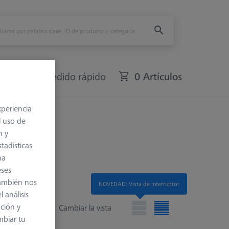
fers
Pedido rápido
0 Artículos
xperiencia
l uso de
n y
tadísticas
na
eses
también nos
NOVEDAD: Vista de interruptor
 análisis
ación y
Cambiar la vista
mbiar tu