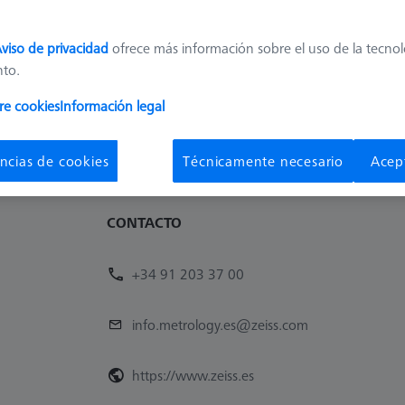
enemos productos que ofrecer. Pruebe a restablecer todos
que haya establecido.
viso de privacidad
ofrece más información sobre el uso de la tecno
nto.
Eliminar el último filtro
re cookies
Información legal
ncias de cookies
Técnicamente necesario
Acep
CONTACTO
+34 91 203 37 00
info.metrology.es@zeiss.com
https://www.zeiss.es