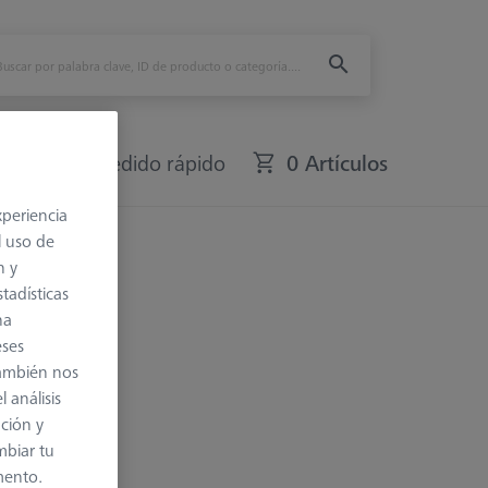
fers
Pedido rápido
0 Artículos
xperiencia
l uso de
n y
tadísticas
na
eses
también nos
 análisis
ación y
mbiar tu
mento.