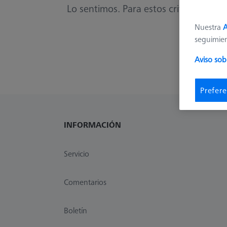
Lo sentimos. Para estos criterios no t
Nuestra
A
seguimie
Aviso sob
Prefere
INFORMACIÓN
Servicio
Comentarios
Boletín