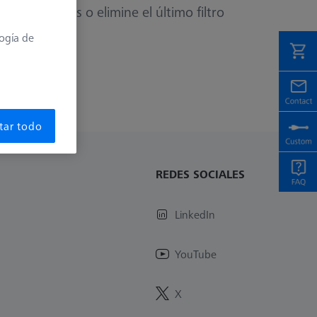
 los filtros o elimine el último filtro
logía de
tar todo
REDES SOCIALES
LinkedIn
YouTube
X