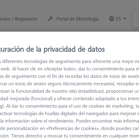
sesión / Registrarse
Portal de Metrología
ES
e la máquina
Sala de Medición
Formaciones
Of
uración de la privacidad de datos
s diferentes tecnologías de seguimiento para ofrecerte una mejor e
s
M2
Palpador en L
io web. Al hacer clic en «Aceptar todo», das tu consentimiento para e
as de seguimiento con el fin de recordar los datos de inicio de sesió
nar un inicio de sesión seguro (técnicamente necesario), recopilar es
izan la funcionalidad de nuestro sitio (estadísticas), proporcionar u
idad mejorada (funcional) y ofrecer contenido adaptado a tus inter
g). Al dar tu consentimiento para el uso de cookies de marketing, 
Qué triste.
activar tecnologías de huellas digitales del navegador para mejorar el
 y la información sobre el rendimiento. Puedes encontrar más inform
de personalización en «Preferencias de cookies», donde puedes ca
ción. Tienes derecho a revocar tu consentimiento en cualquier mo