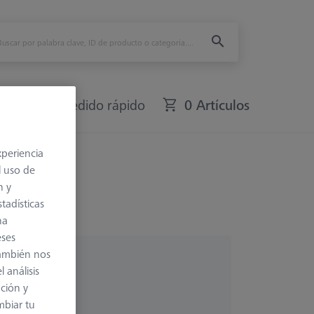
fers
Pedido rápido
0 Artículos
xperiencia
l uso de
n y
tadísticas
na
eses
también nos
 análisis
ación y
mbiar tu