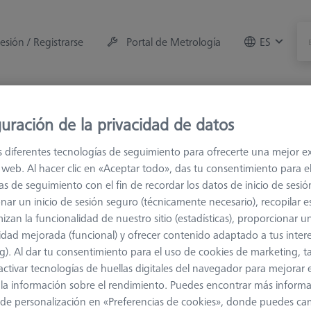
sesión / Registrarse
Portal de Metrología
ES
e la máquina
Sala de Medición
Formaciones
Of
uración de la privacidad de datos
s diferentes tecnologías de seguimiento para ofrecerte una mejor e
s
M2
Palpador de estrella
io web. Al hacer clic en «Aceptar todo», das tu consentimiento para e
as de seguimiento con el fin de recordar los datos de inicio de sesió
nar un inicio de sesión seguro (técnicamente necesario), recopilar es
izan la funcionalidad de nuestro sitio (estadísticas), proporcionar u
idad mejorada (funcional) y ofrecer contenido adaptado a tus inter
g). Al dar tu consentimiento para el uso de cookies de marketing, 
activar tecnologías de huellas digitales del navegador para mejorar el
la medición de la longitud
Ø Eje (DS)
 y la información sobre el rendimiento. Puedes encontrar más inform
de personalización en «Preferencias de cookies», donde puedes ca