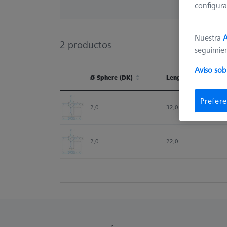
configura
Nuestra
A
2
productos
seguimie
Aviso sob
Ø Sphere (DK)
Length (L)
Ø Sphere (DK)
Length (L)
Prefere
2,0
32,0
2,0
22,0