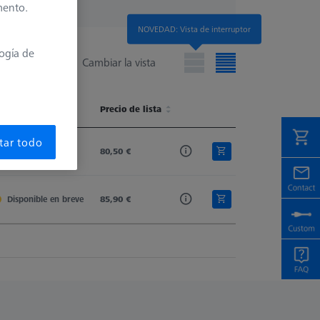
mento.
NOVEDAD: Vista de interruptor
logía de
Cambiar la vista
isponibilidad
Shaft Material
Precio de lista
Stylus Type
Width (B)
isponibilidad
Shaft Material
Precio de lista
Stylus Type
Width (B)
tar todo
Disponible
Tung. Carb.
80,50 €
Star Stylus
5,5
Disponible en breve
Tung. Carb.
85,90 €
Star Stylus
5,5