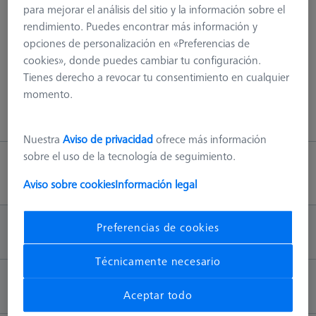
para mejorar el análisis del sitio y la información sobre el
¡404 - hemos explorado todo!
rendimiento. Puedes encontrar más información y
opciones de personalización en «Preferencias de
Este error puede tener varias causas, por ej. La página ya no
cookies», donde puedes cambiar tu configuración.
existe en nuestro servidor o hay un error en la URL.
Tienes derecho a revocar tu consentimiento en cualquier
momento.
Volver a la página principal
Nuestra
Aviso de privacidad
ofrece más información
sobre el uso de la tecnología de seguimiento.
Volver arriba
Aviso sobre cookies
Información legal
Preferencias de cookies
INFORMACIÓN
Técnicamente necesario
CONTACTO
Aceptar todo