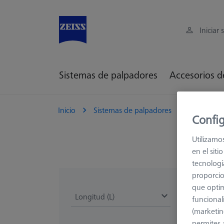
Iniciar 
Sistemas de palpadores
Accesorios d
Inicio
Sistemas de palpadores
Extension
Config
Utilizamo
en el sit
tecnologí
proporcio
que optim
Longitud (L)
funcional
(marketin
permites 