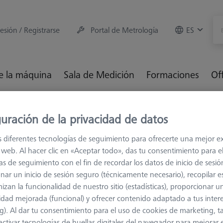
sesión / Registrarse
Portal de Metrología
ES
e la máquina
Sala de Medición
Formaciones
Of
es
M5
ZEISS REACH CFX® 5
uración de la privacidad de datos
s diferentes tecnologías de seguimiento para ofrecerte una mejor e
io web. Al hacer clic en «Aceptar todo», das tu consentimiento para e
as de seguimiento con el fin de recordar los datos de inicio de sesió
nar un inicio de sesión seguro (técnicamente necesario), recopilar es
izan la funcionalidad de nuestro sitio (estadísticas), proporcionar u
idad mejorada (funcional) y ofrecer contenido adaptado a tus inter
g). Al dar tu consentimiento para el uso de cookies de marketing, 
activar tecnologías de huellas digitales del navegador para mejorar el