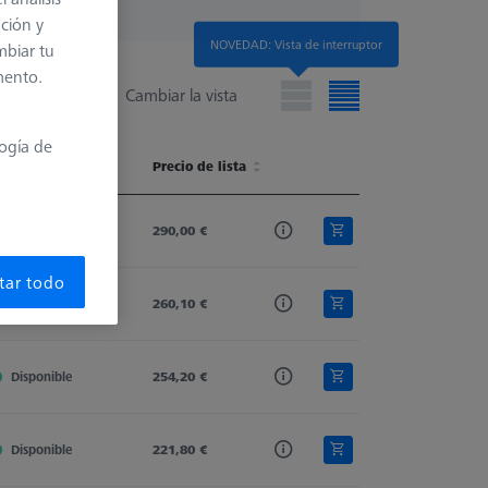
ación y
NOVEDAD: Vista de interruptor
mbiar tu
mento.
Cambiar la vista
logía de
isponibilidad
Connection Type Out
Precio de lista
Extension Type
Accuracy level
isponibilidad
Connection Type Out
Precio de lista
Extension Type
Accuracy level
Disponible
M5
290,00 €
Stylus Extension
High Precision - CFX 5
tar todo
Disponible
M5
260,10 €
Stylus Extension
High Precision - CFX 5
Disponible
M5
254,20 €
Stylus Extension
High Precision - CFX 5
Disponible
M5
221,80 €
Stylus Extension
High Precision - CFX 5