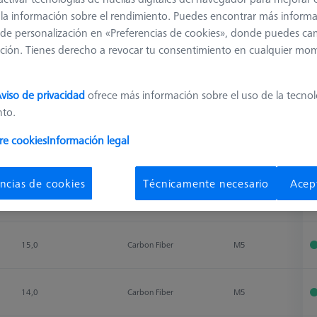
 y la información sobre el rendimiento. Puedes encontrar más inform
de personalización en «Preferencias de cookies», donde puedes ca
Clasificar resultados
ción. Tienes derecho a revocar tu consentimiento en cualquier mo
Disponibilidad
viso de privacidad
ofrece más información sobre el uso de la tecno
Weight
Material
Connection Type
D
nto.
Weight
Material
Connection Type
D
re cookies
Información legal
22,0
Carbon Fiber
M5
ncias de cookies
Técnicamente necesario
Acep
18,0
Carbon Fiber
M5
15,0
Carbon Fiber
M5
14,0
Carbon Fiber
M5