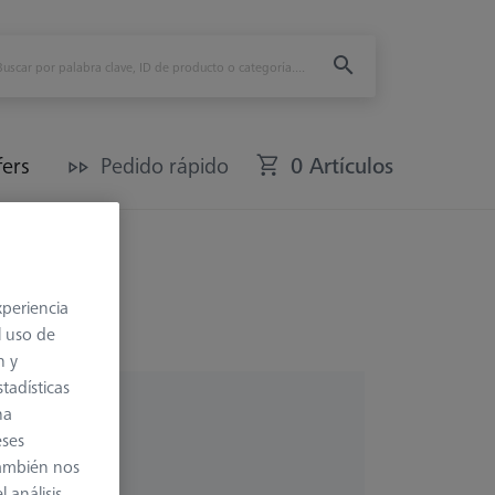
fers
Pedido rápido
0 Artículos
xperiencia
l uso de
n y
tadísticas
na
eses
también nos
 análisis