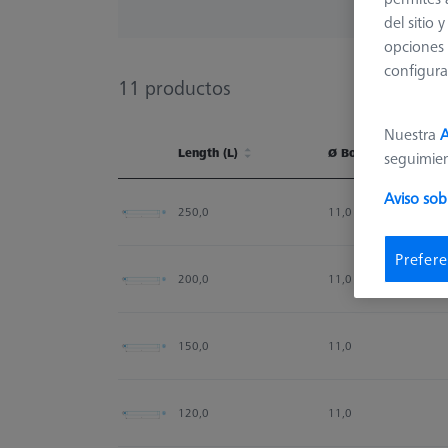
del sitio
opciones 
configura
11
productos
Nuestra
A
Length (L)
Ø Body (DG)
seguimie
Length (L)
Ø Body (DG)
Aviso sob
250,0
11,0
Prefere
200,0
11,0
150,0
11,0
120,0
11,0