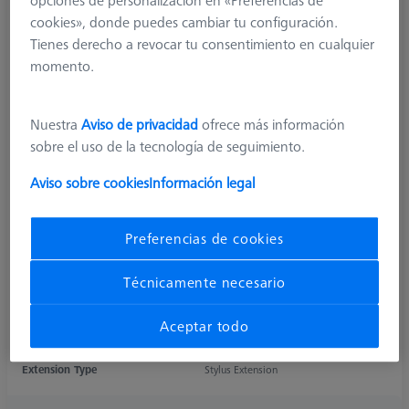
cookies», donde puedes cambiar tu configuración.
Tienes derecho a revocar tu consentimiento en cualquier
momento.
Nuestra
Aviso de privacidad
ofrece más información
sobre el uso de la tecnología de seguimiento.
Aviso sobre cookies
Información legal
Product Type
Extension
Length (L)
25,0 mm
Preferencias de cookies
Material
Titanium
Connection Type
M5
Técnicamente necesario
Application
Extend
Ø Body (DG)
18,0 mm
Aceptar todo
Weight
27,6 g
Connection Type Out
M5
Extension Type
Stylus Extension