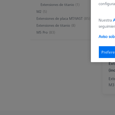
configura
Extensiones de titanio
(1)
M2
(5)
Extensiones de placa MT/VAST
(85)
Nuestra
A
Extensiones de titanio
(8)
seguimie
M5 Pro
(83)
Aviso sob
Prefere
Ext
(in
Ext
M3