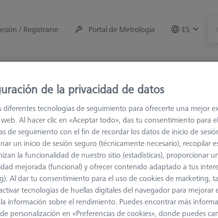
sesión / Registrarse
Portal de Metrología
ES
e la máquina
Sala de Medición
Formaciones
Of
uración de la privacidad de datos
es
M3
s diferentes tecnologías de seguimiento para ofrecerte una mejor e
io web. Al hacer clic en «Aceptar todo», das tu consentimiento para e
as de seguimiento con el fin de recordar los datos de inicio de sesió
nar un inicio de sesión seguro (técnicamente necesario), recopilar es
izan la funcionalidad de nuestro sitio (estadísticas), proporcionar u
idad mejorada (funcional) y ofrecer contenido adaptado a tus inter
contrará las extensiones de palpador con rosca M3 para sistemas 
g). Al dar tu consentimiento para el uso de cookies de marketing, 
ISS RST y para sistemas de este estándar de otros fabricantes. Hay
activar tecnologías de huellas digitales del navegador para mejorar el
r su tarea de medición sin concesiones. Las extensiones están hecha
 y la información sobre el rendimiento. Puedes encontrar más inform
de personalización en «Preferencias de cookies», donde puedes ca
s información sobre M3