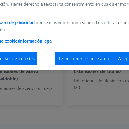
ción. Tienes derecho a revocar tu consentimiento en cualquier mo
viso de privacidad
ofrece más información sobre el uso de la tecno
nto.
re cookies
Información legal
ncias de cookies
Técnicamente necesario
Acep
ensiones de acero
Extensiones de titanio
oxidable)
Extensiones de titanio con r
M3.
ensiones de acero con rosca