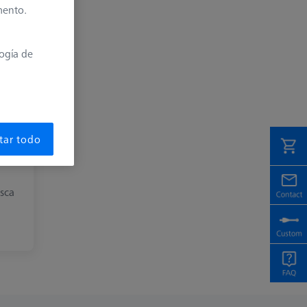
mento.
logía de
tar todo
osca