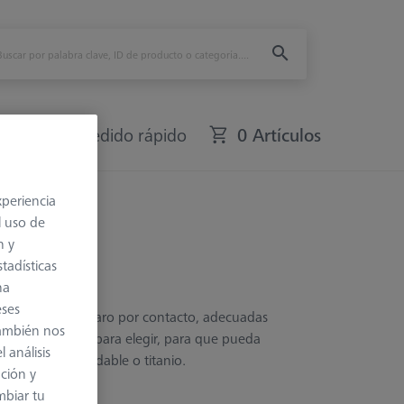
fers
Pedido rápido
0 Artículos
xperiencia
l uso de
n y
tadísticas
na
eses
de sonda de disparo por contacto, adecuadas
también nos
 ocho longitudes para elegir, para que pueda
 análisis
s de acero inoxidable o titanio.
ación y
mbiar tu