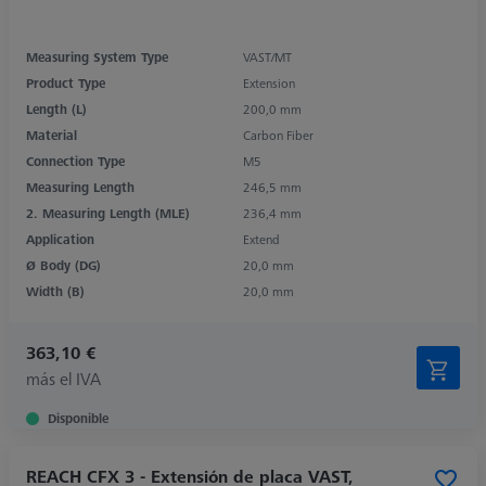
Measuring System Type
VAST/MT
Product Type
Extension
Length (L)
200,0 mm
Material
Carbon Fiber
Connection Type
M5
Measuring Length
246,5 mm
2. Measuring Length (MLE)
236,4 mm
Application
Extend
Ø Body (DG)
20,0 mm
Width (B)
20,0 mm
363,10 €
más el IVA
Disponible
REACH CFX 3 - Extensión de placa VAST,