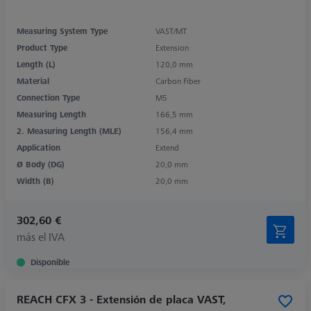
Measuring System Type
VAST/MT
Product Type
Extension
Length (L)
120,0 mm
Material
Carbon Fiber
Connection Type
M5
Measuring Length
166,5 mm
2. Measuring Length (MLE)
156,4 mm
Application
Extend
Ø Body (DG)
20,0 mm
Width (B)
20,0 mm
302,60 €
más el IVA
Disponible
REACH CFX 3 - Extensión de placa VAST,