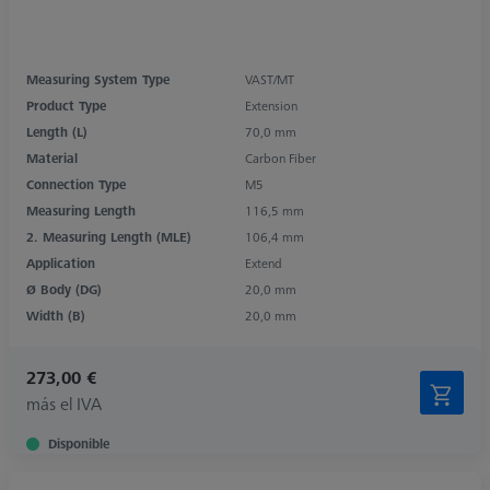
Measuring System Type
VAST/MT
Product Type
Extension
Length (L)
70,0 mm
Material
Carbon Fiber
Connection Type
M5
Measuring Length
116,5 mm
2. Measuring Length (MLE)
106,4 mm
Application
Extend
Ø Body (DG)
20,0 mm
Width (B)
20,0 mm
273,00 €
más el IVA
Disponible