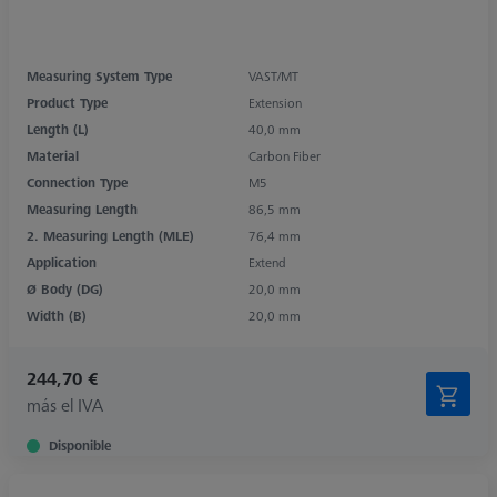
Measuring System Type
VAST/MT
Product Type
Extension
Length (L)
40,0 mm
Material
Carbon Fiber
Connection Type
M5
Measuring Length
86,5 mm
2. Measuring Length (MLE)
76,4 mm
Application
Extend
Ø Body (DG)
20,0 mm
Width (B)
20,0 mm
244,70 €
más el IVA
Disponible