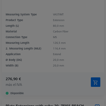
Measuring System Type
VAST/MT
Product Type
Extension
Length (L)
80,0 mm
Material
Carbon Fiber
Connection Type
M5
Measuring Length
126,5 mm
2. Measuring Length (MLE)
116,4 mm
Application
Extend
Ø Body (DG)
20,0 mm
Width (B)
20,0 mm
276,90 €
más el IVA
Disponible
Plate Extensions with cube 20, ZEISS REACH