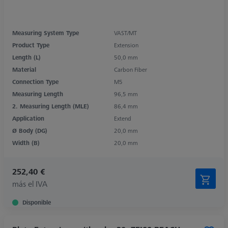
Measuring System Type
VAST/MT
Product Type
Extension
Length (L)
50,0 mm
Material
Carbon Fiber
Connection Type
M5
Measuring Length
96,5 mm
2. Measuring Length (MLE)
86,4 mm
Application
Extend
Ø Body (DG)
20,0 mm
Width (B)
20,0 mm
252,40 €
más el IVA
Disponible