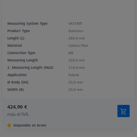
Measuring System Type
VAST/MT
Product Type
Extension
Length (L)
280,0 mm
Material
Carbon Fiber
Connection Type
M5
Measuring Length
326,5 mm
2. Measuring Length (MLE)
316,4 mm
Application
Extend
Ø Body (DG)
20,0 mm
Width (B)
20,0 mm
424,90 €
más el IVA
Disponible en breve