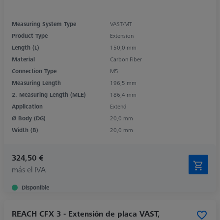
Measuring System Type
VAST/MT
Product Type
Extension
Length (L)
150,0 mm
Material
Carbon Fiber
Connection Type
M5
Measuring Length
196,5 mm
2. Measuring Length (MLE)
186,4 mm
Application
Extend
Ø Body (DG)
20,0 mm
Width (B)
20,0 mm
324,50 €
más el IVA
Disponible
REACH CFX 3 - Extensión de placa VAST,