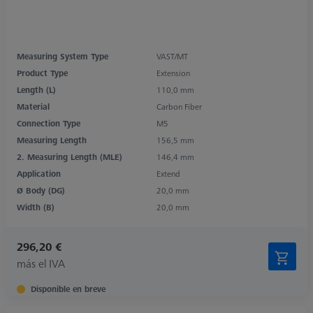
Measuring System Type
VAST/MT
Product Type
Extension
Length (L)
110,0 mm
Material
Carbon Fiber
Connection Type
M5
Measuring Length
156,5 mm
2. Measuring Length (MLE)
146,4 mm
Application
Extend
Ø Body (DG)
20,0 mm
Width (B)
20,0 mm
296,20 €
más el IVA
Disponible en breve