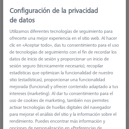
Configuración de la privacidad
Measuring System Type
VAST/MT
de datos
Product Type
Extension
Length (L)
25,0 mm
Utilizamos diferentes tecnologías de seguimiento para
Material
Carbon Fiber
ofrecerte una mejor experiencia en el sitio web. Al hacer
Connection Type
M5
clic en «Aceptar todo», das tu consentimiento para el uso
Measuring Length
71,5 mm
de tecnologías de seguimiento con el fin de recordar los
2. Measuring Length (MLE)
61,4 mm
datos de inicio de sesión y proporcionar un inicio de
Application
Extend
sesión seguro (técnicamente necesario), recopilar
Ø Body (DG)
20,0 mm
estadísticas que optimizan la funcionalidad de nuestro
Width (B)
20,0 mm
sitio (estadísticas), proporcionar una funcionalidad
mejorada (funcional) y ofrecer contenido adaptado a tus
238,20 €
intereses (marketing). Al dar tu consentimiento para el
más el IVA
uso de cookies de marketing, también nos permites
activar tecnologías de huellas digitales del navegador
Disponible
para mejorar el análisis del sitio y la información sobre el
rendimiento. Puedes encontrar más información y
REACH CFX 3 - Extensión de placa VAST,
opciones de personalización en «Preferencias de