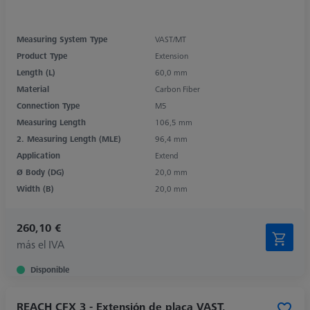
Measuring System Type
VAST/MT
Product Type
Extension
Length (L)
60,0 mm
Material
Carbon Fiber
Connection Type
M5
Measuring Length
106,5 mm
2. Measuring Length (MLE)
96,4 mm
Application
Extend
Ø Body (DG)
20,0 mm
Width (B)
20,0 mm
260,10 €
más el IVA
Disponible
REACH CFX 3 - Extensión de placa VAST,