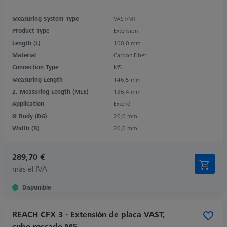
Measuring System Type
VAST/MT
Product Type
Extension
Length (L)
100,0 mm
Material
Carbon Fiber
Connection Type
M5
Measuring Length
146,5 mm
2. Measuring Length (MLE)
136,4 mm
Application
Extend
Ø Body (DG)
20,0 mm
Width (B)
20,0 mm
289,70 €
más el IVA
Disponible
REACH CFX 3 - Extensión de placa VAST,
cubo roscado M5