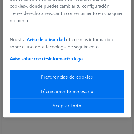
cubo roscado M5
cookies», donde puedes cambiar tu configuración.
626107-2120-110
Tienes derecho a revocar tu consentimiento en cualquier
momento.
Nuestra
Aviso de privacidad
ofrece más información
sobre el uso de la tecnología de seguimiento.
Aviso sobre cookies
Información legal
Preferencias de cookies
Técnicamente necesario
Aceptar todo