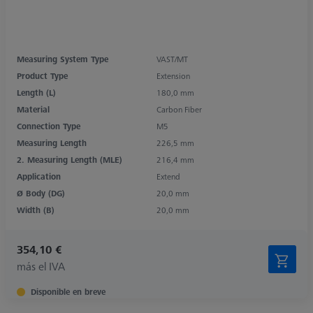
Measuring System Type
VAST/MT
Product Type
Extension
Length (L)
180,0 mm
Material
Carbon Fiber
Connection Type
M5
Measuring Length
226,5 mm
2. Measuring Length (MLE)
216,4 mm
Application
Extend
Ø Body (DG)
20,0 mm
Width (B)
20,0 mm
354,10 €
más el IVA
Disponible en breve