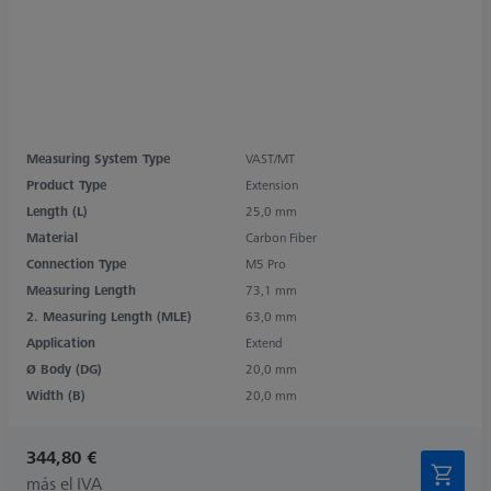
Measuring System Type
VAST/MT
Product Type
Extension
Length (L)
25,0 mm
Material
Carbon Fiber
Connection Type
M5 Pro
Measuring Length
73,1 mm
2. Measuring Length (MLE)
63,0 mm
Application
Extend
Ø Body (DG)
20,0 mm
Width (B)
20,0 mm
344,80 €
más el IVA