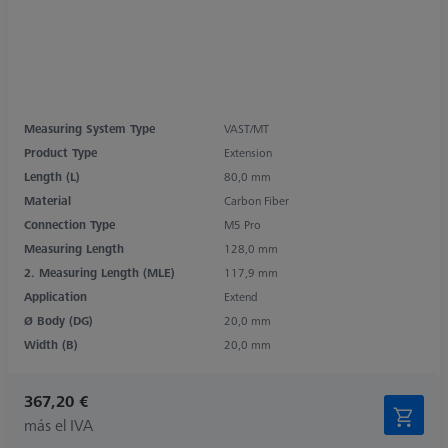
Measuring System Type
VAST/MT
Product Type
Extension
Length (L)
80,0 mm
Material
Carbon Fiber
Connection Type
M5 Pro
Measuring Length
128,0 mm
2. Measuring Length (MLE)
117,9 mm
Application
Extend
Ø Body (DG)
20,0 mm
Width (B)
20,0 mm
367,20 €
más el IVA