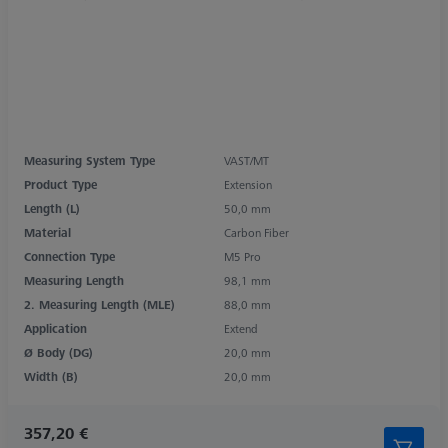
Measuring System Type
VAST/MT
Product Type
Extension
Length (L)
50,0 mm
Material
Carbon Fiber
Connection Type
M5 Pro
Measuring Length
98,1 mm
2. Measuring Length (MLE)
88,0 mm
Application
Extend
Ø Body (DG)
20,0 mm
Width (B)
20,0 mm
357,20 €