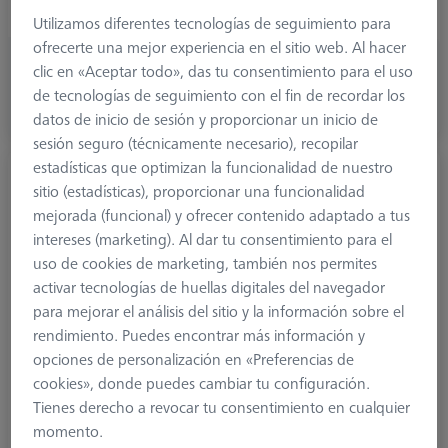
Width (B)
20,0 mm
Utilizamos diferentes tecnologías de seguimiento para
ofrecerte una mejor experiencia en el sitio web. Al hacer
377,40 €
clic en «Aceptar todo», das tu consentimiento para el uso
más el IVA
de tecnologías de seguimiento con el fin de recordar los
datos de inicio de sesión y proporcionar un inicio de
Disponible
sesión seguro (técnicamente necesario), recopilar
estadísticas que optimizan la funcionalidad de nuestro
Extensión de placa VAST, cubo
sitio (estadísticas), proporcionar una funcionalidad
626107-2120-164
mejorada (funcional) y ofrecer contenido adaptado a tus
intereses (marketing). Al dar tu consentimiento para el
uso de cookies de marketing, también nos permites
activar tecnologías de huellas digitales del navegador
para mejorar el análisis del sitio y la información sobre el
rendimiento. Puedes encontrar más información y
opciones de personalización en «Preferencias de
cookies», donde puedes cambiar tu configuración.
Tienes derecho a revocar tu consentimiento en cualquier
momento.